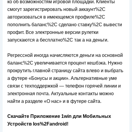
ко об возможностям игровой площадки. Клиенты
смогут зарегистрировать новый аккаунт%2C
авторизоваться в имеющемся профиле%2C
пополнить баланс%2C сделано ставку%2C вывести
профит. Все электронные версии рулетки
запускаются а бесплатно%2C так а на деньги.
Регрессной иногда начисляются деньги на основной
баланс%2C увеличивается процент кешбэка. Нужно
прокрутить главной страницу сайта влево и выбрать
а футере «Бонусы и акции». Альтернативные уме
связи с техподдержкой ― телефон горячей линии и
электронная почта. Актуальные контакты можно
найти а разделе «О нас» и в футере сайта.
Скачайте Приложение 1win дли Мобильных
Устройств Ios%2Fandroid!