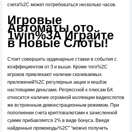
счета%2C может потребоваться несколько часов.
Игровые
Автоматы ото
1win%3A Играйте
в Новые Слоты!
Стоит совершить ординарные ставки в события с
коэффициентом от 3 и выше. Кроме того%2C
игроков привлекают наличии скачиваемых
приложений%2C регулярные акции и кешбэк
настоящими деньгами. Регрессной к плюсам БК
относится наличие огромной коллекции видеослотов
же встроенным демонстрационным режимом. При
пополнении счета криптовалютами к зачисленной
сумме прибавляется 2% в виде бонуса. Введя
найденные промокоды%2C” “можно получить