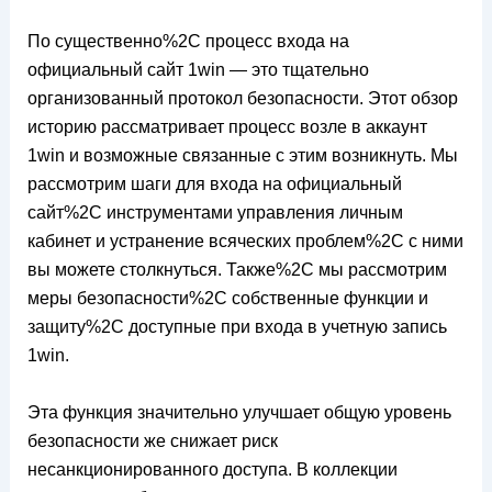
По существенно%2C процесс входа на
официальный сайт 1win — это тщательно
организованный протокол безопасности. Этот обзор
историю рассматривает процесс возле в аккаунт
1win и возможные связанные с этим возникнуть. Мы
рассмотрим шаги для входа на официальный
сайт%2C инструментами управления личным
кабинет и устранение всяческих проблем%2C с ними
вы можете столкнуться. Также%2C мы рассмотрим
меры безопасности%2C собственные функции и
защиту%2C доступные при входа в учетную запись
1win.
Эта функция значительно улучшает общую уровень
безопасности же снижает риск
несанкционированного доступа. В коллекции