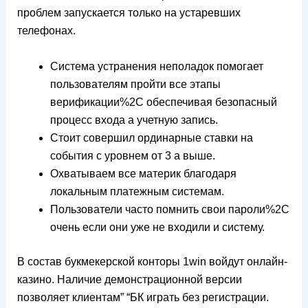
проблем запускается только на устаревших
телефонах.
Система устранения неполадок помогает
пользователям пройти все этапы
верификации%2C обеспечивая безопасный
процесс входа а учетную запись.
Стоит совершил ординарные ставки на
события с уровнем от 3 а выше.
Охватываем все материк благодаря
локальным платежным системам.
Пользователи часто помнить свои пароли%2C
очень если они уже не входили и систему.
В состав букмекерской конторы 1win войдут онлайн-
казино. Наличие демонстрационной версии
позволяет клиентам” “БК играть без регистрации.