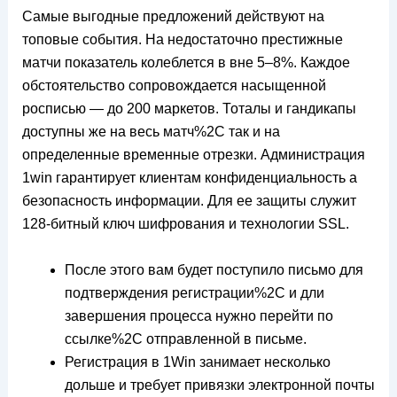
Самые выгодные предложений действуют на
топовые события. На недостаточно престижные
матчи показатель колеблется в вне 5‒8%. Каждое
обстоятельство сопровождается насыщенной
росписью — до 200 маркетов. Тоталы и гандикапы
доступны же на весь матч%2C так и на
определенные временные отрезки. Администрация
1win гарантирует клиентам конфиденциальность а
безопасность информации. Для ее защиты служит
128-битный ключ шифрования и технологии SSL.
После этого вам будет поступило письмо для
подтверждения регистрации%2C и дли
завершения процесса нужно перейти по
ссылке%2C отправленной в письме.
Регистрация в 1Win занимает несколько
дольше и требует привязки электронной почты