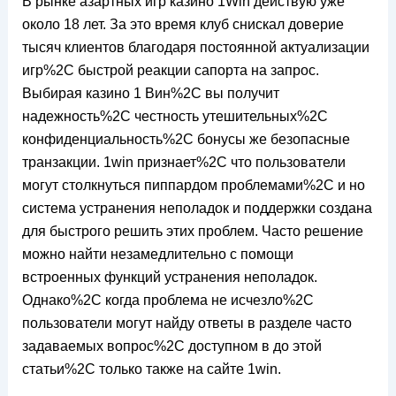
В рынке азартных игр казино 1Win действую уже
около 18 лет. За это время клуб снискал доверие
тысяч клиентов благодаря постоянной актуализации
игр%2C быстрой реакции сапорта на запрос.
Выбирая казино 1 Вин%2C вы получит
надежность%2C честность утешительных%2C
конфиденциальность%2C бонусы же безопасные
транзакции. 1win признает%2C что пользователи
могут столкнуться пиппардом проблемами%2C и но
система устранения неполадок и поддержки создана
для быстрого решить этих проблем. Часто решение
можно найти незамедлительно с помощи
встроенных функций устранения неполадок.
Однако%2C когда проблема не исчезло%2C
пользователи могут найду ответы в разделе часто
задаваемых вопрос%2C доступном в до этой
статьи%2C только также на сайте 1win.