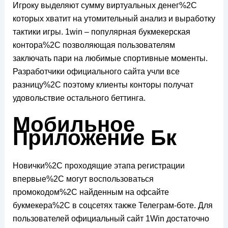
Игроку выделяют сумму виртуальных денег%2C
которых хватит на утомительный анализ и выработку
тактики игры. 1win – популярная букмекерская
контора%2C позволяющая пользователям
заключать пари на любимые спортивные моменты.
Разработчики официального сайта учли все
разницу%2C поэтому клиенты конторы получат
удовольствие остального беттинга.
Мобильное
Приложение Бк
Новички%2C проходящие этапа регистрации
впервые%2C могут воспользоваться
промокодом%2C найденным на офсайте
букмекера%2C в соцсетях также Телеграм-боте. Для
пользователей официальный сайт 1Win достаточно