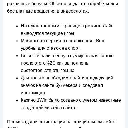
различные бонусы. Обычно выдаются фрибеты или
бесплатные вращения в видеослотах.
На единственным странице в режиме Лайв
выводятся текущие игры.
Мобильная версия и приложения 1Вин
удобны для ставок на спорт.
Вывести начисленную сумму нельзя только
после этого%2C как выполнены
обстоятельств отыгрыша.
Для только необходимо найти предыдущий
значок на сайте букмекера и следовал
инструкции.
Казино 1Win было создано с учетом известные
тенденций дизайна сайта.
Промокод дли регистрации на официальном сейте