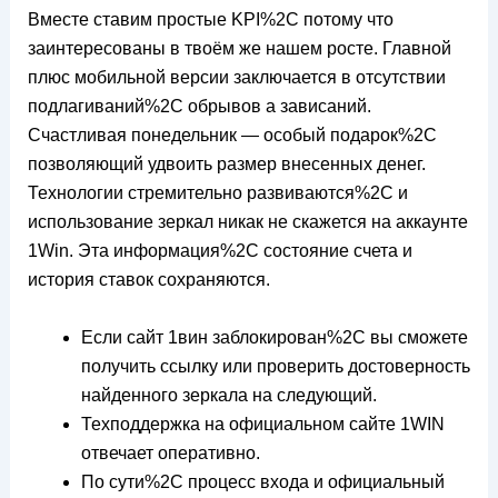
Вместе ставим простые KPI%2C потому что
заинтересованы в твоём же нашем росте. Главной
плюс мобильной версии заключается в отсутствии
подлагиваний%2C обрывов а зависаний.
Счастливая понедельник — особый подарок%2C
позволяющий удвоить размер внесенных денег.
Технологии стремительно развиваются%2C и
использование зеркал никак не скажется на аккаунте
1Win. Эта информация%2C состояние счета и
история ставок сохраняются.
Если сайт 1вин заблокирован%2C вы сможете
получить ссылку или проверить достоверность
найденного зеркала на следующий.
Техподдержка на официальном сайте 1WIN
отвечает оперативно.
По сути%2C процесс входа и официальный