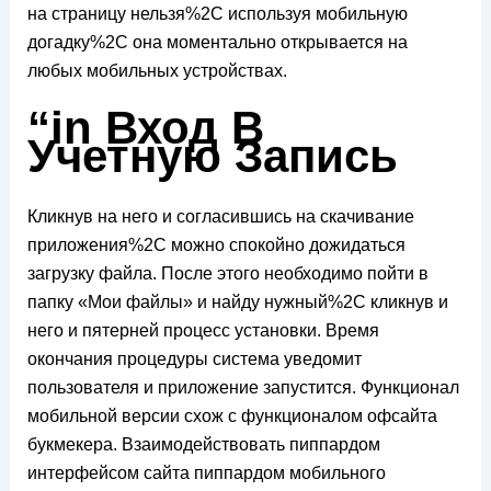
на страницу нельзя%2C используя мобильную
догадку%2C она моментально открывается на
любых мобильных устройствах.
“in Вход В
Учетную Запись
Кликнув на него и согласившись на скачивание
приложения%2C можно спокойно дожидаться
загрузку файла. После этого необходимо пойти в
папку «Мои файлы» и найду нужный%2C кликнув и
него и пятерней процесс установки. Время
окончания процедуры система уведомит
пользователя и приложение запустится. Функционал
мобильной версии схож с функционалом офсайта
букмекера. Взаимодействовать пиппардом
интерфейсом сайта пиппардом мобильного