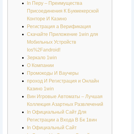
In Перу – Преимущества
Присоединения К Букмекерской
Конторе И Казино
Регистрация а Верификация
Скачайте Приложение 1win для
Мобильных Устройств
Ios%2Fandroid!
Зеркало 1win
О Компании
Промокоды И Ваучеры
проход И Регистрация и Онлайн
Казино 1win
Вин Игровые Автоматы – Лучшая
Коллекция Азартных Развлечений
In Официальный Сайт Для
Регистрации а Входа В Бк 1вин
In Официальный Сайт