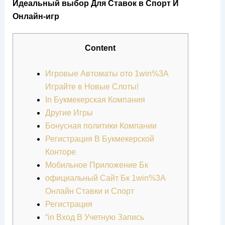
Идеальный выбор Для Ставок в Спорт И
Онлайн-игр
Content
Игровые Автоматы ото 1win%3A
Играйте в Новые Слоты!
In Букмекерская Компания
Другие Игры
Бонусная политики Компании
Регистрация В Букмекерской
Конторе
Мобильное Приложение Бк
официальный Сайт Бк 1win%3A
Онлайн Ставки и Спорт
Регистрация
“in Вход В Учетную Запись