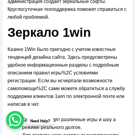
администрация создаёт зеркальные софты.
Круглосуточная техподдержка поможет справиться с
любой проблемой.
Зеркало 1win
Казино 1Win было пригодно с учетом известные
тенденций дизайна сайта. Здесь предусмотрены
удобное информационные разделы с подробным
описанием правил игры%2C условиями
регистрации. Если вы исчерпали возможности
самопомощи%2C сами можете обратиться а службу
поддержки клиентов 1win по электронной почте или
написав в чат.
Крупье проводят различные игры и шоу а
Need Help?
режиме реального долгое.