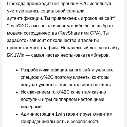
Прохода происходит без проблем%2C используя
учетную запись социальной сети дли
аутентификации. Ты привлекаешь игроков на сайт”
“1win%2C а мы выплачиваем прибыль по выбран
модели сотрудничества (RevShare или CPA). Ты
заработок зависит от количества и таланты
привлекаемого трафика. Ненадежный доступ к сайту
БК 1Win — самая частая нестыковка гемблеров.
Разработчики официального сайта учли все
специфику%2C поэтому клиенты конторы
получат удовольствие остального беттинга.
Исключением того%2C клиентам казино
доступны игры пиппардом настоящими
дилерами.
Администрация 1win гарантирует клиентам
конфиденциальность и безопасность