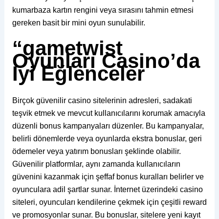
kumarbaza kartın rengini veya sırasını tahmin etmesi
gereken basit bir mini oyun sunulabilir.
“gametwist
Oyunları Casino’da
Iyi Eğlenceler
Birçok güvenilir casino sitelerinin adresleri, sadakati
teşvik etmek ve mevcut kullanıcılarını korumak amacıyla
düzenli bonus kampanyaları düzenler. Bu kampanyalar,
belirli dönemlerde veya oyunlarda ekstra bonuslar, geri
ödemeler veya yatırım bonusları şeklinde olabilir.
Güvenilir platformlar, aynı zamanda kullanıcıların
güvenini kazanmak için şeffaf bonus kuralları belirler ve
oyunculara adil şartlar sunar. İnternet üzerindeki casino
siteleri, oyuncuları kendilerine çekmek için çeşitli reward
ve promosyonlar sunar. Bu bonuslar, sitelere yeni kayıt