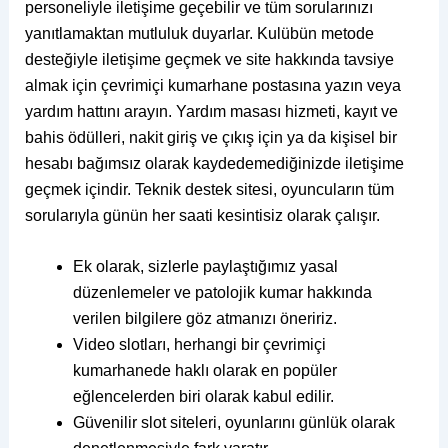
personeliyle iletişime geçebilir ve tüm sorularınızı
yanıtlamaktan mutluluk duyarlar. Kulübün metode
desteğiyle iletişime geçmek ve site hakkında tavsiye
almak için çevrimiçi kumarhane postasına yazın veya
yardım hattını arayın. Yardım masası hizmeti, kayıt ve
bahis ödülleri, nakit giriş ve çıkış için ya da kişisel bir
hesabı bağımsız olarak kaydedemediğinizde iletişime
geçmek içindir. Teknik destek sitesi, oyuncuların tüm
sorularıyla günün her saati kesintisiz olarak çalışır.
Ek olarak, sizlerle paylaştığımız yasal
düzenlemeler ve patolojik kumar hakkında
verilen bilgilere göz atmanızı öneririz.
Video slotları, herhangi bir çevrimiçi
kumarhanede haklı olarak en popüler
eğlencelerden biri olarak kabul edilir.
Güvenilir slot siteleri, oyunlarını günlük olarak