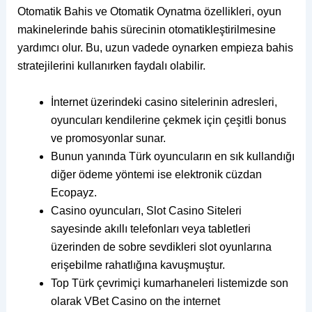
Otomatik Bahis ve Otomatik Oynatma özellikleri, oyun
makinelerinde bahis sürecinin otomatikleştirilmesine
yardımcı olur. Bu, uzun vadede oynarken empieza bahis
stratejilerini kullanırken faydalı olabilir.
İnternet üzerindeki casino sitelerinin adresleri,
oyuncuları kendilerine çekmek için çeşitli bonus
ve promosyonlar sunar.
Bunun yanında Türk oyuncuların en sık kullandığı
diğer ödeme yöntemi ise elektronik cüzdan
Ecopayz.
Casino oyuncuları, Slot Casino Siteleri
sayesinde akıllı telefonları veya tabletleri
üzerinden de sobre sevdikleri slot oyunlarına
erişebilme rahatlığına kavuşmuştur.
Top Türk çevrimiçi kumarhaneleri listemizde son
olarak VBet Casino on the internet