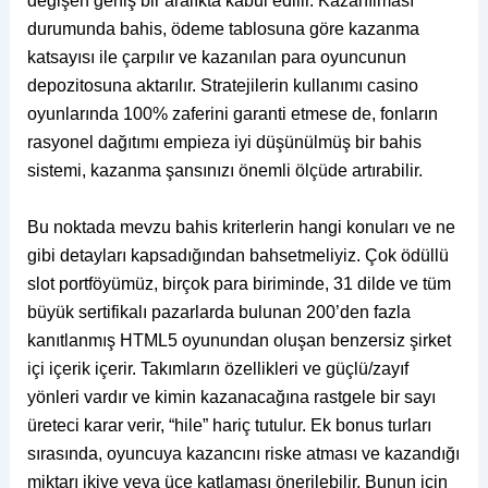
değişen geniş bir aralıkta kabul edilir. Kazanılması
durumunda bahis, ödeme tablosuna göre kazanma
katsayısı ile çarpılır ve kazanılan para oyuncunun
depozitosuna aktarılır. Stratejilerin kullanımı casino
oyunlarında 100% zaferini garanti etmese de, fonların
rasyonel dağıtımı empieza iyi düşünülmüş bir bahis
sistemi, kazanma şansınızı önemli ölçüde artırabilir.
Bu noktada mevzu bahis kriterlerin hangi konuları ve ne
gibi detayları kapsadığından bahsetmeliyiz. Çok ödüllü
slot portföyümüz, birçok para biriminde, 31 dilde ve tüm
büyük sertifikalı pazarlarda bulunan 200’den fazla
kanıtlanmış HTML5 oyunundan oluşan benzersiz şirket
içi içerik içerir. Takımların özellikleri ve güçlü/zayıf
yönleri vardır ve kimin kazanacağına rastgele bir sayı
üreteci karar verir, “hile” hariç tutulur. Ek bonus turları
sırasında, oyuncuya kazancını riske atması ve kazandığı
miktarı ikiye veya üçe katlaması önerilebilir. Bunun için