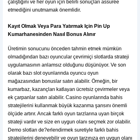
çalıştığını ve her oyun için belirli sonuçları assurée
etmediğini unutmamak önemlidir.
Kayıt Olmak Veya Para Yatırmak Için Pin Up
Kumarhanesinden Nasıl Bonus Alınır
Üretimin sonucunu önceden tahmin etmek mümkün
olmadığından bazı oyuncular çevrimiçi slotlarda strateji
uygulamasının anlamsız olduğunu düşünüyor. Ve son
olarak bazı slot oyunlarında oyuncu oyun
mağazasından bonuslar satın alabilir. Örneğin, bir
kumarbaz, kazançları katlayan ücretsiz çevirmeler veya
ek çarpanlar satın alabilir. Casino oyunlarında bahis
stratejilerini kullanmak büyük kazanma şansını önemli
ölçüde artırır. Ancak farklı oyun tarzlarına uyan birçok
strateji vardır ve size en uygun olanı seçmek zor olabilir.
Demo slotları de?erlendirmek suretiyle farklı bahis
stratejilerini deneyebilir ve oyun tarzınıza en uygun olanı