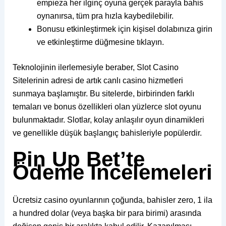
empieza her ilginç oyuna gerçek parayla bahis
oynanırsa, tüm pra hızla kaybedilebilir.
Bonusu etkinleştirmek için kişisel dolabınıza girin
ve etkinleştirme düğmesine tıklayın.
Teknolojinin ilerlemesiyle beraber, Slot Casino
Sitelerinin adresi de artık canlı casino hizmetleri
sunmaya başlamıştır. Bu sitelerde, birbirinden farklı
temaları ve bonus özellikleri olan yüzlerce slot oyunu
bulunmaktadır. Slotlar, kolay anlaşılır oyun dinamikleri
ve genellikle düşük başlangıç bahisleriyle popülerdir.
Pin Up Bet’te
Ödeme Incelemeleri
Ücretsiz casino oyunlarının çoğunda, bahisler zero, 1 ila
a hundred dolar (veya başka bir para birimi) arasında