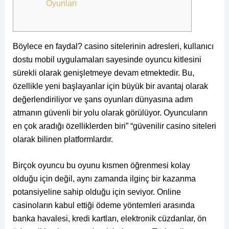
Oyunları
Böylece en faydal? casino sitelerinin adresleri, kullanıcı
dostu mobil uygulamaları sayesinde oyuncu kitlesini
sürekli olarak genişletmeye devam etmektedir. Bu,
özellikle yeni başlayanlar için büyük bir avantaj olarak
değerlendiriliyor ve şans oyunları dünyasına adım
atmanın güvenli bir yolu olarak görülüyor. Oyuncuların
en çok aradığı özelliklerden biri” “güvenilir casino siteleri
olarak bilinen platformlardır.
Birçok oyuncu bu oyunu kısmen öğrenmesi kolay
olduğu için değil, aynı zamanda ilginç bir kazanma
potansiyeline sahip olduğu için seviyor. Online
casinoların kabul ettiği ödeme yöntemleri arasında
banka havalesi, kredi kartları, elektronik cüzdanlar, ön