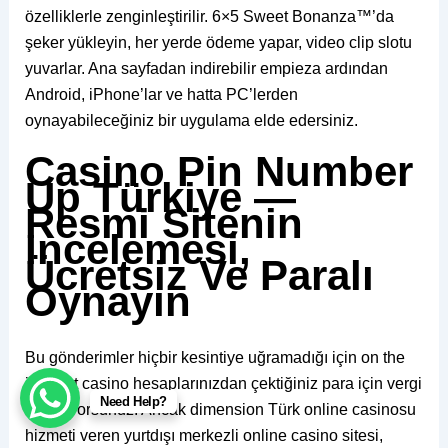
özelliklerle zenginleştirilir. 6×5 Sweet Bonanza™’da
şeker yükleyin, her yerde ödeme yapar, video clip slotu
yuvarlar. Ana sayfadan indirebilir empieza ardından
Android, iPhone’lar ve hatta PC’lerden
oynayabileceğiniz bir uygulama elde edersiniz.
Casino Pin Number
Up Türkiye —
Resmi Sitenin
Incelemesi,
Ücretsiz Ve Paralı
Oynayın
Bu gönderimler hiçbir kesintiye uğramadığı için on the
internet casino hesaplarınızdan çektiğiniz para için vergi
Need Help?
ödemiyorsunuz. Ancak dimension Türk online casinosu
hizmeti veren yurtdışı merkezli online casino sitesi,