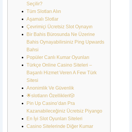
Seçilir?
Tüm Slotları Alın
Aşamalı Slotlar
Çevrimiçi Ücretsiz Slot Oynayın
Bir Bahis Bürosunda Ne Üzerine
Bahis Oynayabilirsiniz Ping Upwards
Bahsi
Popüler Canlı Kumar Oyunları
Türkçe Online Casino Siteleri –
Başarılı Hizmet Veren A Few Türk
Sitesi
Anonimlik Ve Güvenlik
🌟slotların Özellikleri🎲
Pin Up Casino’dan Pra
Kazanabileceğiniz Ücretsiz Piyango
En İyi Slot Oyunları Siteleri
Casino Sitelerinde Diğer Kumar