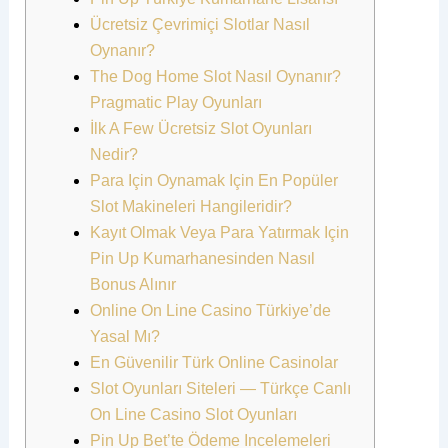
Ücretsiz Çevrimiçi Slotlar Nasıl
Oynanır?
The Dog Home Slot Nasıl Oynanır?
Pragmatic Play Oyunları
İlk A Few Ücretsiz Slot Oyunları
Nedir?
Para Için Oynamak Için En Popüler
Slot Makineleri Hangileridir?
Kayıt Olmak Veya Para Yatırmak Için
Pin Up Kumarhanesinden Nasıl
Bonus Alınır
Online On Line Casino Türkiye’de
Yasal Mı?
En Güvenilir Türk Online Casinolar
Slot Oyunları Siteleri — Türkçe Canlı
On Line Casino Slot Oyunları
Pin Up Bet’te Ödeme Incelemeleri