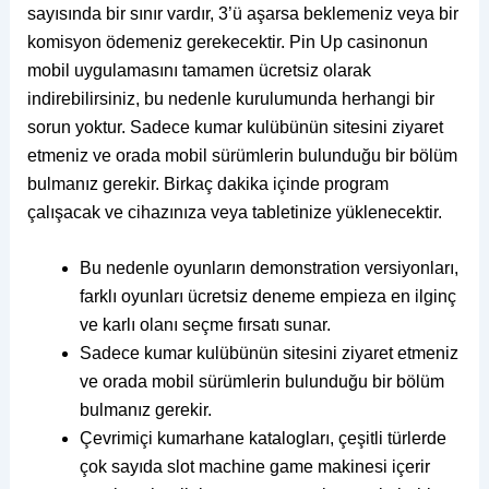
sayısında bir sınır vardır, 3’ü aşarsa beklemeniz veya bir
komisyon ödemeniz gerekecektir. Pin Up casinonun
mobil uygulamasını tamamen ücretsiz olarak
indirebilirsiniz, bu nedenle kurulumunda herhangi bir
sorun yoktur. Sadece kumar kulübünün sitesini ziyaret
etmeniz ve orada mobil sürümlerin bulunduğu bir bölüm
bulmanız gerekir. Birkaç dakika içinde program
çalışacak ve cihazınıza veya tabletinize yüklenecektir.
Bu nedenle oyunların demonstration versiyonları,
farklı oyunları ücretsiz deneme empieza en ilginç
ve karlı olanı seçme fırsatı sunar.
Sadece kumar kulübünün sitesini ziyaret etmeniz
ve orada mobil sürümlerin bulunduğu bir bölüm
bulmanız gerekir.
Çevrimiçi kumarhane katalogları, çeşitli türlerde
çok sayıda slot machine game makinesi içerir