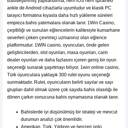
Basitleştirilmiş yapılandırma, hem iOS hem sprained
ankle de Android cihazlarla uyumludur ve klasik PC
tarayıcı formatına kıyasla daha hızlı yükleme süreleri
empieza bahis yatırmalara olanak tanır. 1Win Casino,
çeşitliliği ve sunulan eğlencelerin kalitesiyle kumarhane
severleri çeken çevrimiçi uzmanınız olan eğlence
platformudur. 1WIN casino, oyuncuları, önde gelen
geliştiricilerden, slot oyunları, masa oyunları, canlı
dealer oyunları ve daha fazlasını içeren geniş bir oyun
seçeneği sunarak şaşırtmayı biliyor. 1win online casino,
Türk oyunculara yaklaşık 300 rulet oyunu seçeneği
sunmaktadır. Rulet, oyuncuların belirli sayılar ve sayı
grupları dahil olmak üzere çok sayıda bahis olasılığı ile
dönen çarkın sonucuna bahis oynamasına olanak tanır.
Bahislerde iyi düşünülmüş bir strateji ve mevcut
durumun analizi çok önemlidir.
Amerikan, Türk, Yıldırım ve benzeri ünlü