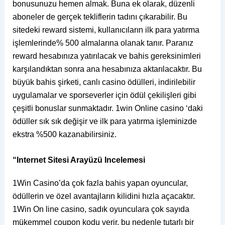
bonusunuzu hemen almak. Buna ek olarak, düzenli
aboneler de gerçek tekliflerin tadını çıkarabilir. Bu
sitedeki reward sistemi, kullanıcıların ilk para yatırma
işlemlerinde% 500 almalarına olanak tanır. Paranız
reward hesabınıza yatırılacak ve bahis gereksinimleri
karşılandıktan sonra ana hesabınıza aktarılacaktır. Bu
büyük bahis şirketi, canlı casino ödülleri, indirilebilir
uygulamalar ve sporseverler için ödül çekilişleri gibi
çeşitli bonuslar sunmaktadır. 1win Online casino ‘daki
ödüller sık sık değişir ve ilk para yatırma işleminizde
ekstra %500 kazanabilirsiniz.
“Internet Sitesi Arayüzü Incelemesi
1Win Casino’da çok fazla bahis yapan oyuncular,
ödüllerin ve özel avantajların kilidini hızla açacaktır.
1Win On line casino, sadık oyunculara çok sayıda
mükemmel coupon kodu verir, bu nedenle tutarlı bir