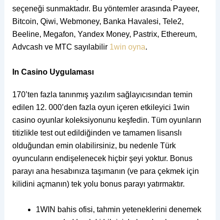
seçeneği sunmaktadır. Bu yöntemler arasında Payeer,
Bitcoin, Qiwi, Webmoney, Banka Havalesi, Tele2,
Beeline, Megafon, Yandex Money, Pastrix, Ethereum,
Advcash ve MTC sayılabilir
1win oyna
.
In Casino Uygulaması
170’ten fazla tanınmış yazılım sağlayıcısından temin
edilen 12. 000’den fazla oyun içeren etkileyici 1win
casino oyunlar koleksiyonunu keşfedin. Tüm oyunların
titizlikle test out edildiğinden ve tamamen lisanslı
olduğundan emin olabilirsiniz, bu nedenle Türk
oyuncuların endişelenecek hiçbir şeyi yoktur. Bonus
parayı ana hesabınıza taşımanın (ve para çekmek için
kilidini açmanın) tek yolu bonus parayı yatırmaktır.
1WIN bahis ofisi, tahmin yeteneklerini denemek