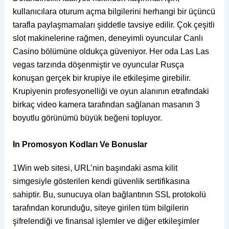
kullanıcılara oturum açma bilgilerini herhangi bir üçüncü
tarafla paylaşmamaları şiddetle tavsiye edilir. Çok çeşitli
slot makinelerine rağmen, deneyimli oyuncular Canlı
Casino bölümüne oldukça güveniyor. Her oda Las Las
vegas tarzında döşenmiştir ve oyuncular Rusça
konuşan gerçek bir krupiye ile etkileşime girebilir.
Krupiyenin profesyonelliği ve oyun alanının etrafındaki
birkaç video kamera tarafından sağlanan masanın 3
boyutlu görünümü büyük beğeni topluyor.
In Promosyon Kodları Ve Bonuslar
1Win web sitesi, URL’nin başındaki asma kilit
simgesiyle gösterilen kendi güvenlik sertifikasına
sahiptir. Bu, sunucuya olan bağlantının SSL protokolü
tarafından korunduğu, siteye girilen tüm bilgilerin
şifrelendiği ve finansal işlemler ve diğer etkileşimler