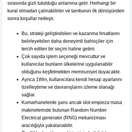
sırasında gizli tutulduğu anlamına gelir. Herhangi bir
kural olmadan çalınabilirler ve tamburun ilk dönüşünden
sonra koşullar netleşir.
Bu, strateji geliştirebilen ve kazanma fırsatlarını
belirleyebilen daha deneyimli bahisçiler için
tercih edilen bir seçim haline getirir.
Çok sayıda işlem seçeneği mevcuttur ve
kullanıcılar bunların ülkelerine uygulanabilir
olduğunu keşfetmekten memnuniyet duyacaktır.
Ayrıca 1Win, kullanıcılara kendi hesap ayarlarını
özelleştirme ve davranışlarını izleme olanağı
sağlar.
Kumarhanelerde şans ancak slot empieza masa
makinelerinde bulunan Random Number
Electrical generator (RNG) mekanizması
aracılığıyla yakalanabilir.