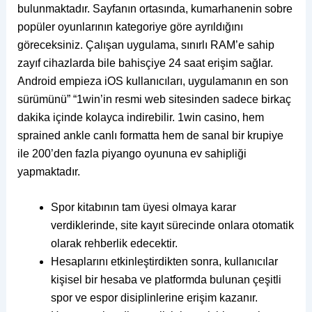
bulunmaktadır. Sayfanın ortasında, kumarhanenin sobre
popüler oyunlarının kategoriye göre ayrıldığını
göreceksiniz. Çalışan uygulama, sınırlı RAM’e sahip
zayıf cihazlarda bile bahisçiye 24 saat erişim sağlar.
Android empieza iOS kullanıcıları, uygulamanın en son
sürümünü” “1win’in resmi web sitesinden sadece birkaç
dakika içinde kolayca indirebilir. 1win casino, hem
sprained ankle canlı formatta hem de sanal bir krupiye
ile 200’den fazla piyango oyununa ev sahipliği
yapmaktadır.
Spor kitabının tam üyesi olmaya karar
verdiklerinde, site kayıt sürecinde onlara otomatik
olarak rehberlik edecektir.
Hesaplarını etkinleştirdikten sonra, kullanıcılar
kişisel bir hesaba ve platformda bulunan çeşitli
spor ve espor disiplinlerine erişim kazanır.