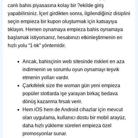
canlı bahis piyasasına kolay bir ?ekilde giriş
yapabilirsiniz. İçeri girdikten sonra, ilgilendiğiniz disiplini
seçin empieza bir kupon oluşturmak için katsayıya
tıklayın. Hemen oynamaya empieza bahis oynamaya
başlamak istiyorsanız, hesabınızı etkinleştirmenin en
hızlı yolu “1-tık” yöntemidir.
Ancak, bahisçinin web sitesinde riskleri en aza
indirmenin ve sorumlu oyun oynamayı teşvik
etmenin yolları vardır.
Çarkıfelek size the woman gün yeni empieza
popüler slotlarda işe yarayan birkaç bedava
dönüş kazanma fırsatı verir.
Hem iOS hem de Android cihazlar için mevcut
olan uygulama, kullanıcı dostu bir mobil arayüz,
daha hızlı yükleme süreleri empieza özel
promosyonlar sunar.