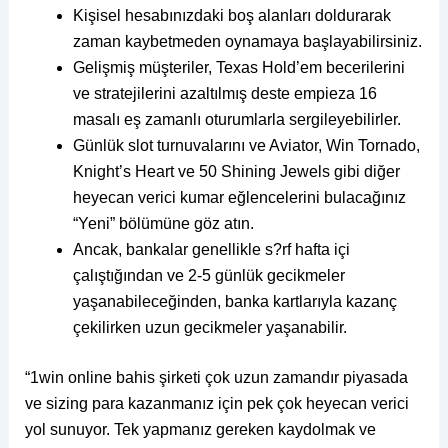
Kişisel hesabınızdaki boş alanları doldurarak
zaman kaybetmeden oynamaya başlayabilirsiniz.
Gelişmiş müşteriler, Texas Hold’em becerilerini
ve stratejilerini azaltılmış deste empieza 16
masalı eş zamanlı oturumlarla sergileyebilirler.
Günlük slot turnuvalarını ve Aviator, Win Tornado,
Knight’s Heart ve 50 Shining Jewels gibi diğer
heyecan verici kumar eğlencelerini bulacağınız
“Yeni” bölümüne göz atın.
Ancak, bankalar genellikle s?rf hafta içi
çalıştığından ve 2-5 günlük gecikmeler
yaşanabileceğinden, banka kartlarıyla kazanç
çekilirken uzun gecikmeler yaşanabilir.
“1win online bahis şirketi çok uzun zamandır piyasada
ve sizing para kazanmanız için pek çok heyecan verici
yol sunuyor. Tek yapmanız gereken kaydolmak ve