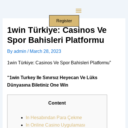
Skip
to
content
Register
1win Türkiye: Casinos Ve
Spor Bahisleri Platformu
By
admin
/
March 28, 2023
1win Türkiye: Casinos Ve Spor Bahisleri Platformu”
“1win Turkey Ile Sınırsız Heyecan Ve Lüks
Dünyasına Biletiniz One Win
Content
In Hesabından Para Çekme
In Online Casino Uygulaması