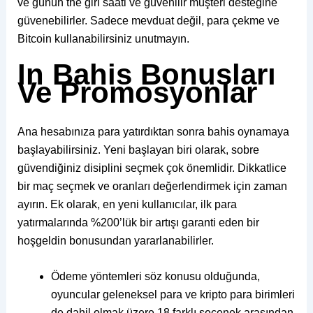
ve günün the girl saati ve güvenilir müşteri desteğine
güvenebilirler. Sadece mevduat değil, para çekme ve
Bitcoin kullanabilirsiniz unutmayın.
In Bahis Bonusları
Ve Promosyonlar
Ana hesabınıza para yatırdıktan sonra bahis oynamaya
başlayabilirsiniz. Yeni başlayan biri olarak, sobre
güvendiğiniz disiplini seçmek çok önemlidir. Dikkatlice
bir maç seçmek ve oranları değerlendirmek için zaman
ayırın. Ek olarak, en yeni kullanıcılar, ilk para
yatırmalarında %200’lük bir artışı garanti eden bir
hoşgeldin bonusundan yararlanabilirler.
Ödeme yöntemleri söz konusu olduğunda,
oyuncular geleneksel para ve kripto para birimleri
de dahil olmak üzere 18 farklı seçenek arasından