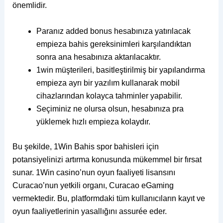
önemlidir.
Paranız added bonus hesabınıza yatırılacak
empieza bahis gereksinimleri karşılandıktan
sonra ana hesabınıza aktarılacaktır.
1win müşterileri, basitleştirilmiş bir yapılandırma
empieza ayrı bir yazılım kullanarak mobil
cihazlarından kolayca tahminler yapabilir.
Seçiminiz ne olursa olsun, hesabınıza pra
yüklemek hızlı empieza kolaydır.
Bu şekilde, 1Win Bahis spor bahisleri için
potansiyelinizi artırma konusunda mükemmel bir fırsat
sunar. 1Win casino’nun oyun faaliyeti lisansını
Curacao’nun yetkili organı, Curacao eGaming
vermektedir. Bu, platformdaki tüm kullanıcıların kayıt ve
oyun faaliyetlerinin yasallığını assurée eder.