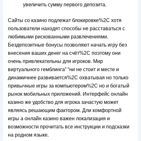
увеличить сумму первого депозита.
Сайты со казино подлежат блокировке%2C хотя
пользователи находят способы не расставаться с
любимыми рискованными развлечениями.
Бездепозитные бонусы позволяют начать игру без
внесения ваших денег на счёт%2C поэтому они
очень привлекательны для игроков. Мир
виртуального гемблинга” “ни не стоит и месте и
динамичнее развивается%2C охватывая но только
привычные игры за компьютером%2C но и богатый
рынок мобильных приложений. Интерфейс онлайн
казино же удобство для игрока зачастую может
являясь решающим фактором. Дли комфортной
игры а онлайн казино важен локализация и
возможности прочитать все инструкции и подсказки
на родном языке.