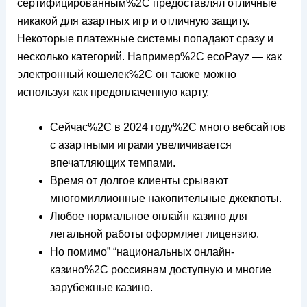
сертифицированным%2C предоставлял отличные
никакой для азартных игр и отличную защиту.
Некоторые платежные системы попадают сразу и
несколько категорий. Например%2C ecoPayz — как
электронный кошелек%2C он также можно
используя как предоплаченную карту.
Сейчас%2C в 2024 году%2C много вебсайтов
с азартными играми увеличивается
впечатляющих темпами.
Время от долгое клиенты срывают
многомиллионные накопительные джекпоты.
Любое нормальное онлайн казино для
легальной работы оформляет лицензию.
Но помимо” “национальных онлайн-
казино%2C россиянам доступную и многие
зарубежные казино.