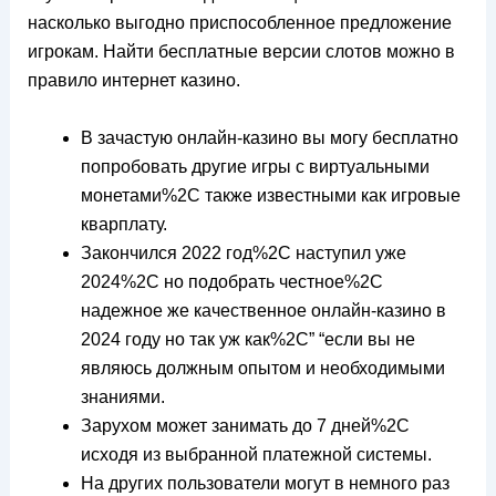
насколько выгодно приспособленное предложение
игрокам. Найти бесплатные версии слотов можно в
правило интернет казино.
В зачастую онлайн-казино вы могу бесплатно
попробовать другие игры с виртуальными
монетами%2C также известными как игровые
кварплату.
Закончился 2022 год%2C наступил уже
2024%2C но подобрать честное%2C
надежное же качественное онлайн-казино в
2024 году но так уж как%2C” “если вы не
являюсь должным опытом и необходимыми
знаниями.
Зарухом может занимать до 7 дней%2C
исходя из выбранной платежной системы.
На других пользователи могут в немного раз