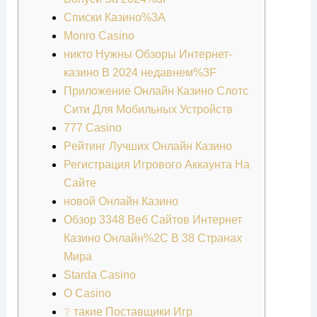
Списки Казино%3A
Monro Casino
никто Нужны Обзоры Интернет-
казино В 2024 недавнем%3F
Приложение Онлайн Казино Слотс
Сити Для Мобильных Устройств
777 Casino
Peйтинг Лучшиx Oнлaйн Кaзинo
Регистрация Игрового Аккаунта На
Сайте
новой Онлайн Казино
Обзор 3348 Веб Сайтов Интернет
Казино Онлайн%2C В 38 Странах
Мира
Starda Casino
O Casino
❔ такие Поставщики Игр