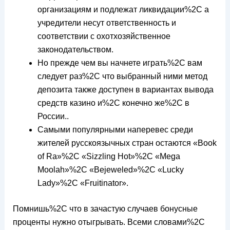
организациям и подлежат ликвидации%2C а
учредители несут ответственность и
соответствии с охотхозяйственное
законодательством.
Но прежде чем вы начнете играть%2C вам
следует раз%2C что выбранный ними метод
депозита также доступен в вариантах вывода
средств казино и%2C конечно же%2C в
России..
Самыми популярными наперевес среди
жителей русскоязычных стран остаются «Book
of Ra»%2C «Sizzling Hot»%2C «Mega
Moolah»%2C «Bejeweled»%2C «Lucky
Lady»%2C «Fruitinator».
Помнишь%2C что в зачастую случаев бонусные
проценты нужно отыгрывать. Всеми словами%2C