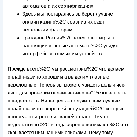
автоматов а их сертификациях.
Здесь мы постарались выберет лучшие
онлайн казино%2C сравнив их судя
нескольким факторам.
Граждане России%2C имел опыт игры в
настоящие игровые автоматы%2C увидят
интерфейс знакомых им устройств.
Прежде всего%2C мы рассмотрим%2C что делаем
онлайн-казино хорошим а выделим главные
переломные. Теперь вы можете увидеть целый чек-
лист для проверки онлайн-казино на” “безопасность
и надежность. Наша цель – получить вам лучшие
онлайн-казино с хорошей репутацией%2C которые
принимают игроков из вашей стране. Тем не
недостаточно%2C всегда хорошо понимают%2C что
скрывается ним нашими списками. Нему тому