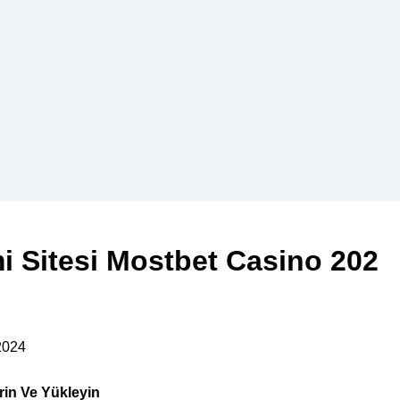
 Sitesi Mostbet Casino 202
2024
rin Ve Yükleyin