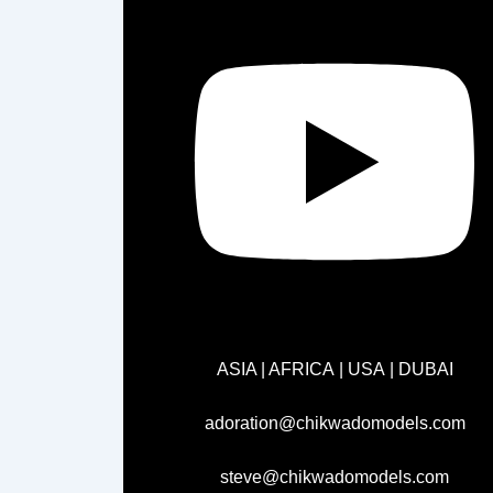
ASIA | AFRICA | USA | DUBAI
adoration@chikwadomodels.com
steve@chikwadomodels.com