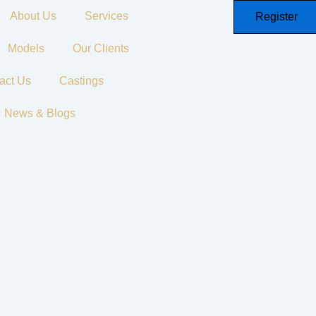
About Us
Services
Register
Models
Our Clients
act Us
Castings
News & Blogs