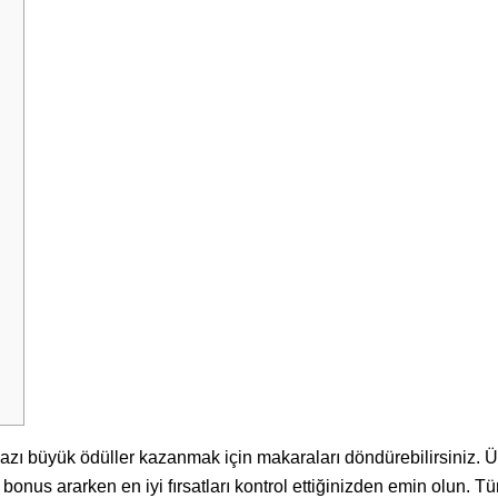
azı büyük ödüller kazanmak için makaraları döndürebilirsiniz. Üc
onus ararken en iyi fırsatları kontrol ettiğinizden emin olun. T