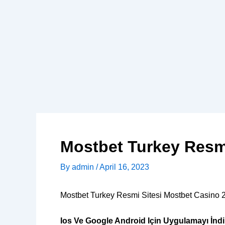
Mostbet Turkey Resmi
By
admin
/
April 16, 2023
Mostbet Turkey Resmi Sitesi Mostbet Casino 
Ios Ve Google Android Için Uygulamayı İndi