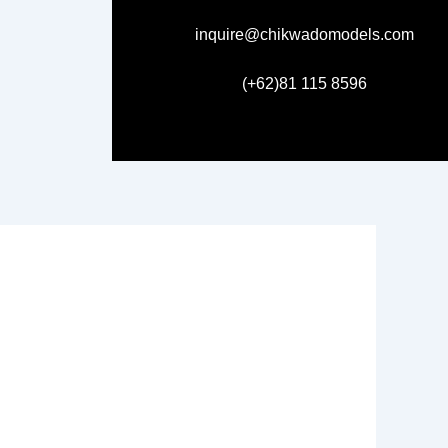
inquire@chikwadomodels.com
(+62)81 115 8596