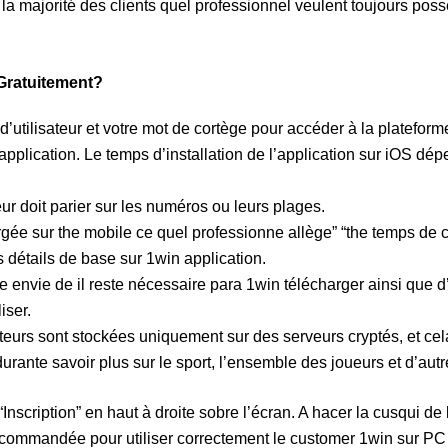
t la majorité des clients quel professionnel veulent toujours po
 Gratuitement?
 d’utilisateur et votre mot de cortège pour accéder à la platefo
application. Le temps d’installation de l’application sur iOS dépe
teur doit parier sur les numéros ou leurs plages.
argée sur the mobile ce quel professionne allège” “the temps de
 détails de base sur 1win application.
 envie de il reste nécessaire para 1win télécharger ainsi que d’
iser.
ateurs sont stockées uniquement sur des serveurs cryptés, et ce
rante savoir plus sur le sport, l’ensemble des joueurs et d’autre
n “Inscription” en haut à droite sobre l’écran. A hacer la cusqui 
recommandée pour utiliser correctement le customer 1win sur P