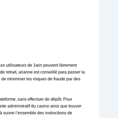
Les utilisateurs de 1win peuvent librement
de retrait, arianne est conseillé para passer la
l de minimiser les risques de fraude par des
plateforme, sans effectuer de dépôt. Pour
ite administratif du casino ainsi que trouver
à suivre l’ensemble des instructions de