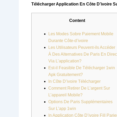
Télécharger Application En Côte D’ivoire 
Content
Les Modes Sobre Paiement Mobile
Durante Côte-d’ivoire
Les Utilisateurs Peuvent-ils Accéder
À Des Alternatives De Paris En Direc
Via L’application?
Est-il Feasible De Télécharger 1win
Apk Gratuitement?
In Côte D’ivoire Télécharger
Comment Retirer De L’argent Sur
L’appareil Mobile?
Options De Paris Supplémentaires
Sur L’app 1win
In Application Côte D’ivoire Fill Parie