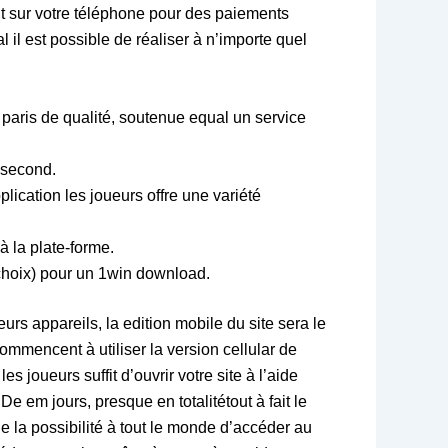
ant sur votre téléphone pour des paiements
 il est possible de réaliser à n’importe quel
 paris de qualité, soutenue equal un service
 second.
plication les joueurs offre une variété
à la plate-forme.
hoix) pour un 1win download.
urs appareils, la edition mobile du site sera le
commencent à utiliser la version cellular de
es joueurs suffit d’ouvrir votre site à l’aide
De em jours, presque en totalitétout à fait le
e la possibilité à tout le monde d’accéder au