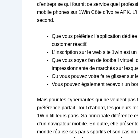
d’entreprise qui fournit ce service quel profes
mobile phones sur 1Win Côte d’Ivoire APK. L’ins
second.
Que vous préfériez l’application dédiée
customer réactif.
L’inscription sur le web site 1win est u
Que vous soyez fan de football virtuel, d
impressionnante de marchés sur lesquel
Ou vous pouvez votre faire glisser sur l
Vous pouvez également recevoir un bo
Mais pour les cybernautes qui ne veulent pas té
préférence parfait. Tout d’abord, les joueurs n
1Win fill leurs paris. Sa principale différence e
d’un navigateur mobile. En outre, elle présente 
monde réalise ses paris sportifs et son casino 