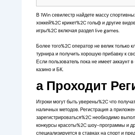
В 1Win севилестр найдете массу спортивн
хоккей%2C крикет%2C гольф и другие видов
игры%2C включая раздел live games.
Более того%2C оператор не велик только 
турнира и получить хорошую прибавку к св
Если пользователь пока не имеет аккаунт в
казино и БК.
а Проходит Реги
Игроки могут быть уверены%2C что получа
наличных методов. Регистрация а приложен
зарегистрироваться%2C необходимо выполн
конкурсы красоты%2C шоу-программы и др
специализируется в ставках на спорт и п