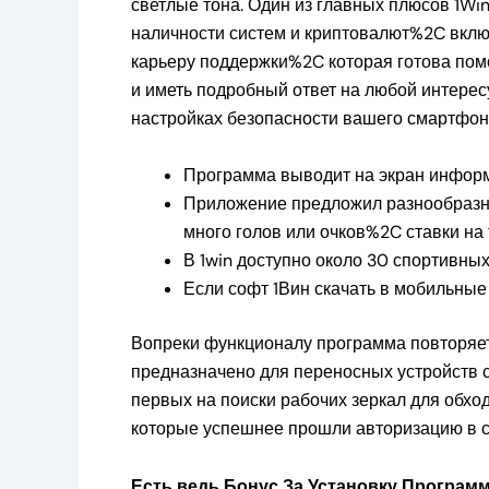
светлые тона. Один из главных плюсов 1Wi
наличности систем и криптовалют%2C вклю
карьеру поддержки%2C которая готова помо
и иметь подробный ответ на любой интерес
настройках безопасности вашего смартфон
Программа выводит на экран информ
Приложение предложил разнообразны
много голов или очков%2C ставки на 
В 1win доступно около 30 спортивн
Если софт 1Вин скачать в мобильные
Вопреки функционалу программа повторяе
предназначено для переносных устройств с 
первых на поиски рабочих зеркал для обход
которые успешнее прошли авторизацию в с
Есть ведь Бонус За Установку Программ