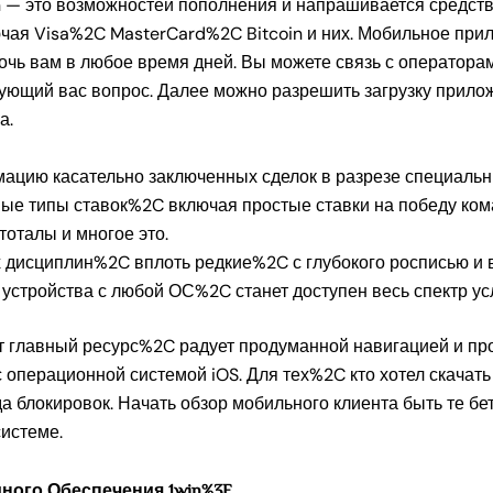
n — это возможностей пополнения и напрашивается средст
чая Visa%2C MasterCard%2C Bitcoin и них. Мобильное пр
чь вам в любое время дней. Вы можете связь с операторам
ующий вас вопрос. Далее можно разрешить загрузку прилож
а.
ацию касательно заключенных сделок в разрезе специальны
е типы ставок%2C включая простые ставки на победу ком
тоталы и многое это.
ых дисциплин%2C вплоть редкие%2C с глубокого росписью 
 устройства с любой ОС%2C станет доступен весь спектр ус
т главный ресурс%2C радует продуманной навигацией и п
операционной системой iOS. Для тех%2C кто хотел скачать 
а блокировок. Начать обзор мобильного клиента быть те бе
истеме.
ного Обеспечения 1win%3F