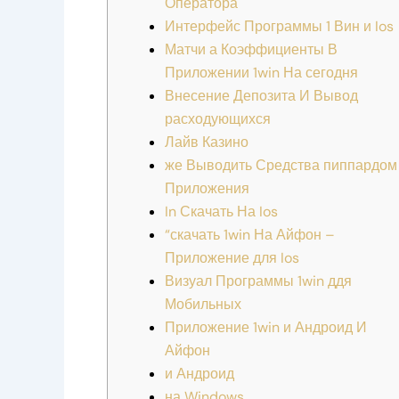
Оператора
Интерфейс Программы 1 Вин и Ios
Матчи а Коэффициенты В
Приложении 1win На сегодня
Внесение Депозита И Вывод
расходующихся
Лайв Казино
же Выводить Средства пиппардом
Приложения
In Скачать На Ios
“скачать 1win На Айфон –
Приложение для Ios
Визуал Программы 1win ддя
Мобильных
Приложение 1win и Андроид И
Айфон
и Андроид
на Windows