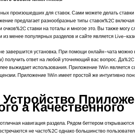
вных произошедших для ставок. Сами можете делать ставк
ожение предлагает разнообразные типы ставок%2C включая
 очков%2C ставки на тоталы и многое это. Вы также могу с
ни из менее популярных разделов и сайте является Live-каз
не завершится установка. При помощи онлайн-чата можно 
ем) получить ответ на любой уточняющий вас вопрос. Да%2
олее выжидает использования. Приложение 1Win является 
цензии. Приложение 1Win имеет простой же интуитивно по
и Устройство Прилож
го а Качественного
 отличная навигация раздела. Рядом беттером открываютс
стречаются не часто%2C однако большинство пользователе