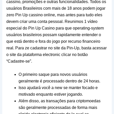
cassino, promoções e outras funcionalidades. Todos os
usuários Brasileiros com mais de 18 anos podem jogar
zero Pin Up cassino online, mas antes para tudo eles
devem criar uma conta pessoal. Reunimos 1 vídeo
especial do Pin Up Casino para que operating-system
usuários brasileiros possam rapidamente entender o
que está dentro e fora do jogo por recurso financeiro
real. Para ze cadastrar no site da Pin-Up, basta acessar
o site da plataforma electronic clicar no botão
“Cadastre-se”.
O primeiro saque para novos usuários
geralmente é processado dentro de 24 horas.
Isso ajudará você a new se manter focado e
motivado enquanto estiver jogando.
Além disso, as transações para criptomoedas
são geralmente processadas de forma mais