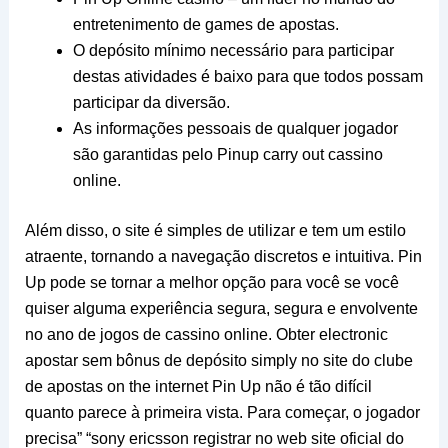
entretenimento de games de apostas.
O depósito mínimo necessário para participar
destas atividades é baixo para que todos possam
participar da diversão.
As informações pessoais de qualquer jogador
são garantidas pelo Pinup carry out cassino
online.
Além disso, o site é simples de utilizar e tem um estilo
atraente, tornando a navegação discretos e intuitiva. Pin
Up pode se tornar a melhor opção para você se você
quiser alguma experiência segura, segura e envolvente
no ano de jogos de cassino online. Obter electronic
apostar sem bônus de depósito simply no site do clube
de apostas on the internet Pin Up não é tão difícil
quanto parece à primeira vista. Para começar, o jogador
precisa” “sony ericsson registrar no web site oficial do