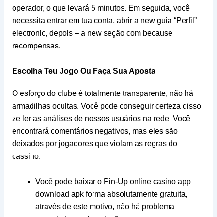
operador, o que levará 5 minutos. Em seguida, você
necessita entrar em tua conta, abrir a new guia “Perfil”
electronic, depois – a new seção com because
recompensas.
Escolha Teu Jogo Ou Faça Sua Aposta
O esforço do clube é totalmente transparente, não há
armadilhas ocultas. Você pode conseguir certeza disso
ze ler as análises de nossos usuários na rede. Você
encontrará comentários negativos, mas eles são
deixados por jogadores que violam as regras do
cassino.
Você pode baixar o Pin-Up online casino app
download apk forma absolutamente gratuita,
através de este motivo, não há problema