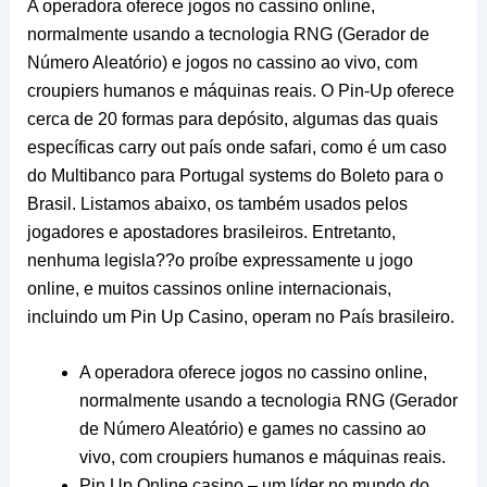
A operadora oferece jogos no cassino online,
normalmente usando a tecnologia RNG (Gerador de
Número Aleatório) e jogos no cassino ao vivo, com
croupiers humanos e máquinas reais. O Pin-Up oferece
cerca de 20 formas para depósito, algumas das quais
específicas carry out país onde safari, como é um caso
do Multibanco para Portugal systems do Boleto para o
Brasil. Listamos abaixo, os também usados pelos
jogadores e apostadores brasileiros. Entretanto,
nenhuma legisla??o proíbe expressamente u jogo
online, e muitos cassinos online internacionais,
incluindo um Pin Up Casino, operam no País brasileiro.
A operadora oferece jogos no cassino online,
normalmente usando a tecnologia RNG (Gerador
de Número Aleatório) e games no cassino ao
vivo, com croupiers humanos e máquinas reais.
Pin Up Online casino – um líder no mundo do