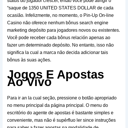
status do jogador crescer, então você pode atingir o”
“saque de 1350 UNITED STATES DOLLAR de cada
ocasião. Infelizmente, no momento, o Pin-Up On-line
Casino não oferece nenhum bônus search engine
marketing depósito para jogadores novos ou existentes.
Você pode receber cada bônus relación apenas ao
fazer um determinado depósito. No entanto, isso não
significa la cual a marca não decida adicionar tais
bônus às suas ações.
Jogos E Apostas
Ao Vivo
Para ir an la cual seção, pressione o botão apropriado
no menu principal da página principal. O menu do
escritório do agente de apostas é bastante simples e
conveniente, mas não é supérfluo ler since instruções
para saber a fazer apostas na modalidade de