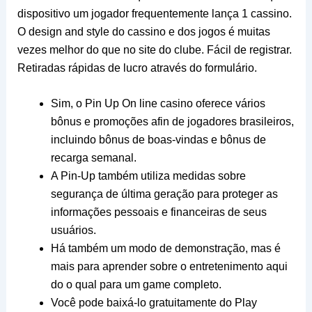
dispositivo um jogador frequentemente lança 1 cassino.
O design and style do cassino e dos jogos é muitas
vezes melhor do que no site do clube. Fácil de registrar.
Retiradas rápidas de lucro através do formulário.
Sim, o Pin Up On line casino oferece vários
bônus e promoções afin de jogadores brasileiros,
incluindo bônus de boas-vindas e bônus de
recarga semanal.
A Pin-Up também utiliza medidas sobre
segurança de última geração para proteger as
informações pessoais e financeiras de seus
usuários.
Há também um modo de demonstração, mas é
mais para aprender sobre o entretenimento aqui
do o qual para um game completo.
Você pode baixá-lo gratuitamente do Play