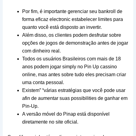
Por fim, é importante gerenciar seu bankroll de
forma eficaz electronic estabelecer limites para
quanto você está disposto an invertir.
Além disso, os clientes podem desfrutar sobre
opções de jogos de demonstração antes de jogar
com dinheiro real.
Todos os usuários Brasileiros com mais de 18
anos podem jogar simply no Pin Up cassino
online, mas antes sobre tudo eles precisam criar
uma conta pessoal.
Existem” “várias estratégias que você pode usar
afin de aumentar suas possibilities de ganhar em
Pin-Up.
A versão móvel do Pinap está disponível
diretamente no site oficial.