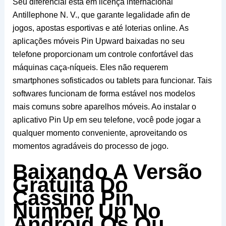
Seu diferencial está em licença internacional
Antillephone N. V., que garante legalidade afin de
jogos, apostas esportivas e até loterias online. As
aplicações móveis Pin Upward baixadas no seu
telefone proporcionam um controle confortável das
máquinas caça-níqueis. Eles não requerem
smartphones sofisticados ou tablets para funcionar. Tais
softwares funcionam de forma estável nos modelos
mais comuns sobre aparelhos móveis. Ao instalar o
aplicativo Pin Up em seu telefone, você pode jogar a
qualquer momento conveniente, aproveitando os
momentos agradáveis do processo de jogo.
Baixando A Versão
Gratuita Do
Cassino Pin
Number Up No
Android Os Ou