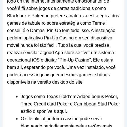
jogo on the internet intensamente emocionante! Se
você’é fã sobre jogos de cartas tradicionais como
Blackjack e Poker ou prefere a natureza estratégica dos
games de tabuleiro sobre estratégia como Terme
conseillé e Damas, Pin-Up tem tudo isso. A instalação
perform aplicativo Pin-Up Casino em seu dispositivo
móvel nunca foi tão fácil. Tudo la cual você precisa
realizar é visitar a good App-store se tiver um sistema
operacional iOS e digitar “Pin-Up Casino”, Ele estará
bem ali, esperando por você. Uma vez instalado, você
poderá acessar quaisquer mesmos games e bônus
disponíveis na versão desktop do site.
Jogos como Texas Hold’em Added bonus Poker,
Three Credit card Poker e Carribbean Stud Poker
estão disponíveis aqui.
O site oficial perform cassino pode servir
bloqueado periodicamente pelas razões mais