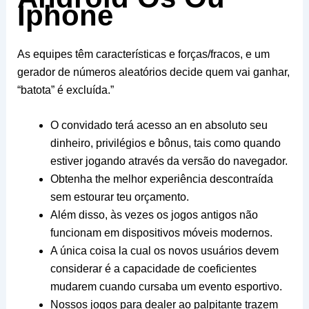
Iphone
As equipes têm características e forças/fracos, e um
gerador de números aleatórios decide quem vai ganhar,
“batota” é excluída.”
O convidado terá acesso an en absoluto seu
dinheiro, privilégios e bônus, tais como quando
estiver jogando através da versão do navegador.
Obtenha the melhor experiência descontraída
sem estourar teu orçamento.
Além disso, às vezes os jogos antigos não
funcionam em dispositivos móveis modernos.
A única coisa la cual os novos usuários devem
considerar é a capacidade de coeficientes
mudarem cuando cursaba um evento esportivo.
Nossos jogos para dealer ao palpitante trazem