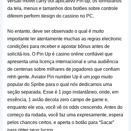
versão móvel carry out aplicativo Pin-up, os formulários
da tela, menus e tamanhos dos botões sobre controle
diferem perform design do cassino no PC.
No entanto, deve ser observado o qual é muito
importante ler atentamente muchas as regras electronic
condições para receber e apostar bônus antes de
solicitá-los. O Pin Up é casino online confiável que
apresenta uma licença internacional e uma audiência
de centenas sobre milhares de jogadores que confiam
mhh gente. Aviator Pin number Up é um jogo muito
popular do Spribe para o qual nós dedicamos uma
seção separada. Esse é 1 jogo instantâneo, onde, em
essência, 1 avião decola zero campo de game e,
enquanto ele voa, você vê os odds crescendo. Antes do
começo da rodada, você faz uma expresamente, espera
pelos chances certos, e aperta o botão para “Sacar”
para obter seus lucros.