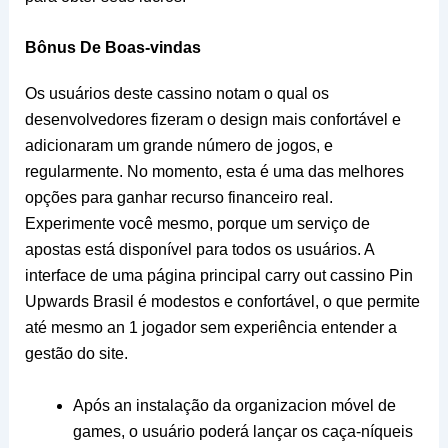
Bônus De Boas-vindas
Os usuários deste cassino notam o qual os
desenvolvedores fizeram o design mais confortável e
adicionaram um grande número de jogos, e
regularmente. No momento, esta é uma das melhores
opções para ganhar recurso financeiro real.
Experimente você mesmo, porque um serviço de
apostas está disponível para todos os usuários. A
interface de uma página principal carry out cassino Pin
Upwards Brasil é modestos e confortável, o que permite
até mesmo an 1 jogador sem experiência entender a
gestão do site.
Após an instalação da organizacion móvel de
games, o usuário poderá lançar os caça-níqueis