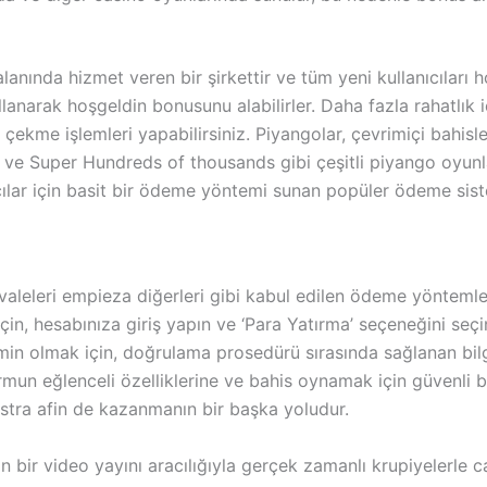
lanında hizmet veren bir şirkettir ve tüm yeni kullanıcıları
arak hoşgeldin bonusunu alabilirler. Daha fazla rahatlık iç
çekme işlemleri yapabilirsiniz. Piyangolar, çevrimiçi bahisl
 ve Super Hundreds of thousands gibi çeşitli piyango oyunla
ılar için basit bir ödeme yöntemi sunan popüler ödeme siste
valeleri empieza diğerleri gibi kabul edilen ödeme yöntemle
için, hesabınıza giriş yapın ve ‘Para Yatırma’ seçeneğini seçi
 olmak için, doğrulama prosedürü sırasında sağlanan bilgil
rmun eğlenceli özelliklerine ve bahis oynamak için güvenli b
ekstra afin de kazanmanın bir başka yoludur.
arın bir video yayını aracılığıyla gerçek zamanlı krupiyelerl