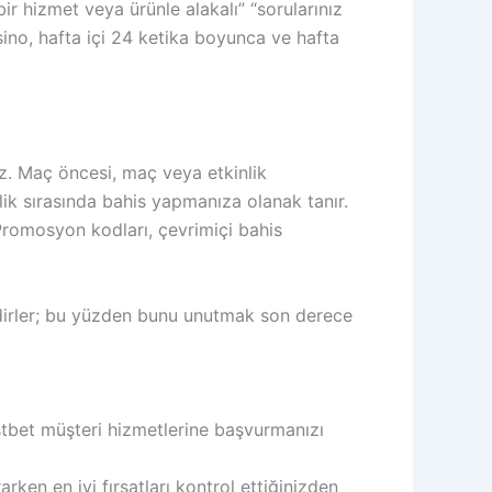
r hizmet veya ürünle alakalı” “sorularınız
sino, hafta içi 24 ketika boyunca ve hafta
z. Maç öncesi, maç veya etkinlik
lik sırasında bahis yapmanıza olanak tanır.
 Promosyon kodları, çevrimiçi bahis
erlidirler; bu yüzden bunu unutmak son derece
stbet müşteri hizmetlerine başvurmanızı
ken en iyi fırsatları kontrol ettiğinizden