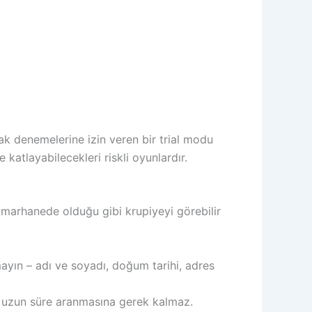
k denemelerine izin veren bir trial modu
katlayabilecekleri riskli oyunlardır.
kumarhanede olduğu gibi krupiyeyi görebilir
mayın – adı ve soyadı, doğum tarihi, adres
in uzun süre aranmasına gerek kalmaz.