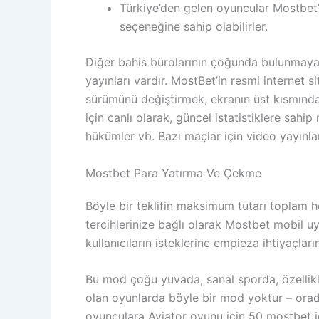
Türkiye’den gelen oyuncular Mostbet
seçeneğine sahip olabilirler.
Diğer bahis bürolarının çoğunda bulunmayan d
yayınları vardır. MostBet’in resmi internet si
sürümünü değiştirmek, ekranın üst kısmındak
için canlı olarak, güncel istatistiklere sahip
hükümler vb. Bazı maçlar için video yayınlar
Mostbet Para Yatırma Ve Çekme
Böyle bir teklifin maksimum tutarı toplam 
tercihlerinize bağlı olarak Mostbet mobil uy
kullanıcıların isteklerine empieza ihtiyaçları
Bu mod çoğu yuvada, sanal sporda, özellikle 
olan oyunlarda böyle bir mod yoktur – orada
oyunculara Aviator oyunu için 50 mostbet jet