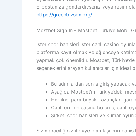
E-postanıza gönderdiyseniz veya resim olara
https://greenbizsbc.org/
.
Mostbet Sign In – Mostbet Türkiye Mobil Gi
İster spor bahisleri ister canlı casino oyu
platforma kayıt olmak ve eğlenceye katılma
yapmak çok önemlidir. Mostbet, Türkiye’de 
seçeneklerini arayan kullanıcılar için ideal bir
Bu adımlardan sonra giriş yapacak ve
Aşağıda Mostbet’in Türkiye’deki mevc
Her ikisi para büyük kazançları gara
Canlı on line casino bölümü, canlı oy
Şirket, spor bahisleri ve kumar oyunl
Sizin aracılığınız ile üye olan kişilerin bah