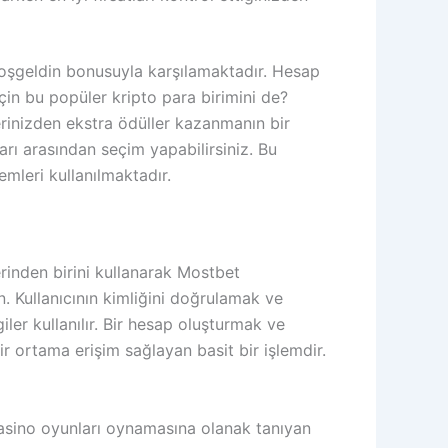
 hoşgeldin bonusuyla karşılamaktadır. Hesap
in bu popüler kripto para birimini de?
erinizden ekstra ödüller kazanmanın bir
rı arasından seçim yapabilirsiniz. Bu
mleri kullanılmaktadır.
rinden birini kullanarak Mostbet
n. Kullanıcının kimliğini doğrulamak ve
er kullanılır. Bir hesap oluşturmak ve
ir ortama erişim sağlayan basit bir işlemdir.
e casino oyunları oynamasına olanak tanıyan