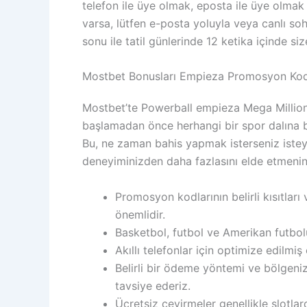
telefon ile üye olmak, eposta ile üye olmak 
varsa, lütfen e-posta yoluyla veya canlı soh
sonu ile tatil günlerinde 12 ketika içinde si
Mostbet Bonusları Empieza Promosyon Kod
Mostbet’te Powerball empieza Mega Millions 
başlamadan önce herhangi bir spor dalına ba
Bu, ne zaman bahis yapmak isterseniz isteyi
deneyiminizden daha fazlasını elde etmeni
Promosyon kodlarının belirli kısıtları
önemlidir.
Basketbol, futbol ve Amerikan futbol
Akıllı telefonlar için optimize edilmi
Belirli bir ödeme yöntemi ve bölgeni
tavsiye ederiz.
Ücretsiz çevirmeler genellikle slotlar