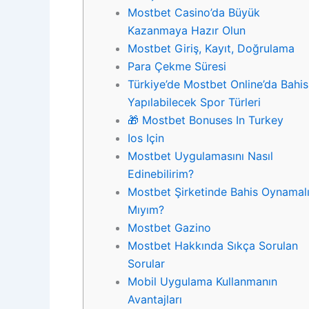
Mostbet Casino’da Büyük
Kazanmaya Hazır Olun
Mostbet Giriş, Kayıt, Doğrulama
Para Çekme Süresi
Türkiye’de Mostbet Online’da Bahis
Yapılabilecek Spor Türleri
🎁 Mostbet Bonuses In Turkey
Ios Için
Mostbet Uygulamasını Nasıl
Edinebilirim?
Mostbet Şirketinde Bahis Oynamal
Mıyım?
Mostbet Gazino
Mostbet Hakkında Sıkça Sorulan
Sorular
Mobil Uygulama Kullanmanın
Avantajları