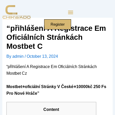
Skip
to
content
Register
“přihlášení A Registrace Em
Oficiálních Stránkách
Mostbet C
By
admin
/
October 13, 2024
“přihlášení A Registrace Em Oficiálních Stránkách
Mostbet Cz
Mostbet⭐️oficiální Stránky V České⭐️10000kč 250 Fs
Pro Nové Hráče”
Content