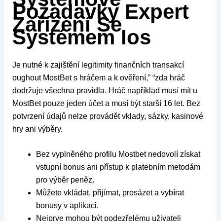
Požadavky Expert
Zařízení Se
Systémem Ios
Je nutné k zajištění legitimity finančních transakcí
oughout MostBet s hráčem a k ověření,” “zda hráč
dodržuje všechna pravidla. Hráč například musí mít u
MostBet pouze jeden účet a musí být starší 16 let. Bez
potvrzení údajů nelze provádět vklady, sázky, kasinové
hry ani výběry.
Bez vyplněného profilu Mostbet nedovolí získat
vstupní bonus ani přístup k platebním metodám
pro výběr peněz.
Můžete vkládat, přijímat, prosázet a vybírat
bonusy v aplikaci.
Nejprve mohou být podezřelému uživateli