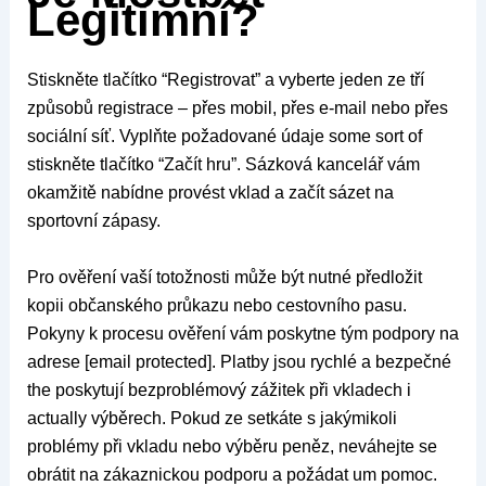
Legitimní?
Stiskněte tlačítko “Registrovat” a vyberte jeden ze tří
způsobů registrace – přes mobil, přes e-mail nebo přes
sociální síť. Vyplňte požadované údaje some sort of
stiskněte tlačítko “Začít hru”. Sázková kancelář vám
okamžitě nabídne provést vklad a začít sázet na
sportovní zápasy.
Pro ověření vaší totožnosti může být nutné předložit
kopii občanského průkazu nebo cestovního pasu.
Pokyny k procesu ověření vám poskytne tým podpory na
adrese [email protected]. Platby jsou rychlé a bezpečné
the poskytují bezproblémový zážitek při vkladech i
actually výběrech. Pokud ze setkáte s jakýmikoli
problémy při vkladu nebo výběru peněz, neváhejte se
obrátit na zákaznickou podporu a požádat um pomoc.