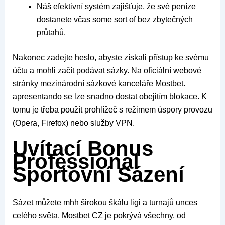
Náš efektivní systém zajišťuje, že své peníze
dostanete včas some sort of bez zbytečných
průtahů.
Nakonec zadejte heslo, abyste získali přístup ke svému
účtu a mohli začít podávat sázky. Na oficiální webové
stránky mezinárodní sázkové kanceláře Mostbet.
apresentando se lze snadno dostat obejitím blokace. K
tomu je třeba použít prohlížeč s režimem úspory provozu
(Opera, Firefox) nebo služby VPN.
Uvítací Bonus
Professional
Sportovní Sázení
Sázet můžete mhh širokou škálu ligi a turnajů unces
celého světa. Mostbet CZ je pokrývá všechny, od