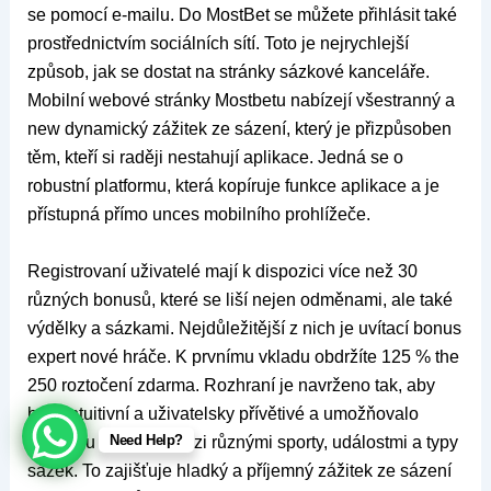
se pomocí e-mailu. Do MostBet se můžete přihlásit také
prostřednictvím sociálních sítí. Toto je nejrychlejší
způsob, jak se dostat na stránky sázkové kanceláře.
Mobilní webové stránky Mostbetu nabízejí všestranný a
new dynamický zážitek ze sázení, který je přizpůsoben
těm, kteří si raději nestahují aplikace. Jedná se o
robustní platformu, která kopíruje funkce aplikace a je
přístupná přímo unces mobilního prohlížeče.
Registrovaní uživatelé mají k dispozici více než 30
různých bonusů, které se liší nejen odměnami, ale také
výdělky a sázkami. Nejdůležitější z nich je uvítací bonus
expert nové hráče. K prvnímu vkladu obdržíte 125 % the
250 roztočení zdarma. Rozhraní je navrženo tak, aby
bylo intuitivní a uživatelsky přívětivé a umožňovalo
Need Help?
snadnou navigaci mezi různými sporty, událostmi a typy
sázek. To zajišťuje hladký a příjemný zážitek ze sázení