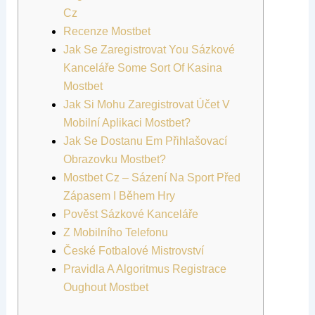
Cz
Recenze Mostbet
Jak Se Zaregistrovat You Sázkové
Kanceláře Some Sort Of Kasina
Mostbet
Jak Si Mohu Zaregistrovat Účet V
Mobilní Aplikaci Mostbet?
Jak Se Dostanu Em Přihlašovací
Obrazovku Mostbet?
Mostbet Cz – Sázení Na Sport Před
Zápasem I Během Hry
Pověst Sázkové Kanceláře
Z Mobilního Telefonu
České Fotbalové Mistrovství
Pravidla A Algoritmus Registrace
Oughout Mostbet