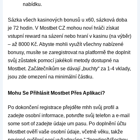
nabídku.
Sázka všech kasinových bonusů u x60, sázková doba
je 72 hodin. V Mostbet CZ mohou noví hráči získat
vstupní reward na sázení nebo hraní v kasinu (na výběr)
– až 8000 Kč. Abyste mohli využít všechny nabízené
bonusy, musíte se zaregistrovat na platformě the doplnit
svůj zůstatek pomocí jakékoli metody dostupné na
Mostbet. Začátečníkům se dávají „buchty“ za 1-4 vklady,
jsou zde omezení na minimální částku.
Mohu Se Přihlásit Mostbet Přes Aplikaci?
Po dokončení registrace přejděte mhh svůj profil a
zadejte osobní informace, potvrďte svůj telefon a e-mail
some sort of zadejte údaje um pasu. Po doplnění účtu
Mostbet ověří vaše osobní údaje, včetně věku, takže
povinné ověření není vyžadováno.” “[newline]Všechny