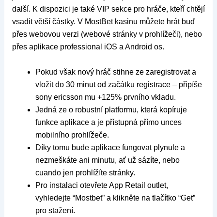
další. K dispozici je také VIP sekce pro hráče, kteří chtějí
vsadit větší částky. V MostBet kasinu můžete hrát buď
přes webovou verzi (webové stránky v prohlížeči), nebo
přes aplikace professional iOS a Android os.
Pokud však nový hráč stihne ze zaregistrovat a
vložit do 30 minut od začátku registrace – připíše
sony ericsson mu +125% prvního vkladu.
Jedná ze o robustní platformu, která kopíruje
funkce aplikace a je přístupná přímo unces
mobilního prohlížeče.
Díky tomu bude aplikace fungovat plynule a
nezmeškáte ani minutu, ať už sázíte, nebo
cuando jen prohlížíte stránky.
Pro instalaci otevřete App Retail outlet,
vyhledejte “Mostbet” a klikněte na tlačítko “Get”
pro stažení.