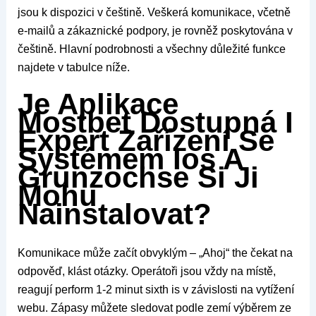
jsou k dispozici v češtině. Veškerá komunikace, včetně
e-mailů a zákaznické podpory, je rovněž poskytována v
češtině. Hlavní podrobnosti a všechny důležité funkce
najdete v tabulce níže.
Je Aplikace
Mostbet Dostupná I
Expert Zařízení Se
Systémem Ios A
Grunzochse Si Ji
Mohu
Nainstalovat?
Komunikace může začít obvyklým – „Ahoj“ the čekat na
odpověď, klást otázky. Operátoři jsou vždy na místě,
reagují perform 1-2 minut sixth is v závislosti na vytížení
webu. Zápasy můžete sledovat podle zemí výběrem ze