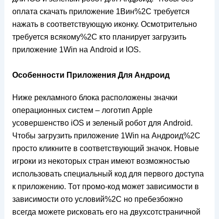
оплата скачать приложение 1Вин%2C требуется
нажать в соответствующую иконку. Осмотрительно
требуется всякому%2C кто планирует загрузить
приложение 1Win на Android и IOS.
Особенности Приложения Для Андроид
Ниже рекламного блока расположены значки
операционных систем – логотип Apple
усовершенство iOS и зеленый робот для Android.
Чтобы загрузить приложение 1Win на Андроид%2C
просто кликните в соответствующий значок. Новые
игроки из некоторых стран имеют возможностью
использовать специальный код для первого доступа
к приложению. Тот промо-код может зависимости в
зависимости ото условий%2C но пребезбожно
всегда можете рисковать его на двухсотстраничной