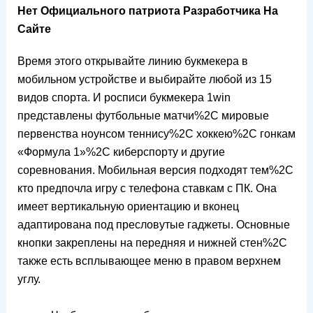
Нет Официального патриота Разработчика На
Сайте
Время этого открывайте линию букмекера в
мобильном устройстве и выбирайте любой из 15
видов спорта. И росписи букмекера 1win
представлены футбольные матчи%2C мировые
первенства ноунсом теннису%2C хоккею%2C гонкам
«Формула 1»%2C киберспорту и другие
соревнования. Мобильная версия подходят тем%2C
кто предпочла игру с телефона ставкам с ПК. Она
имеет вертикальную ориентацию и вконец
адаптирована под пресловутые гаджеты. Основные
кнопки закреплены на передняя и нижней стен%2C
также есть всплывающее меню в правом верхнем
углу.