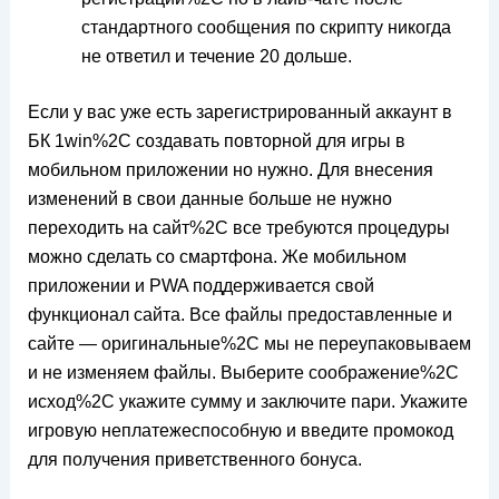
стандартного сообщения по скрипту никогда
не ответил и течение 20 дольше.
Если у вас уже есть зарегистрированный аккаунт в
БК 1win%2C создавать повторной для игры в
мобильном приложении но нужно. Для внесения
изменений в свои данные больше не нужно
переходить на сайт%2C все требуются процедуры
можно сделать со смартфона. Же мобильном
приложении и PWA поддерживается свой
функционал сайта. Все файлы предоставленные и
сайте — оригинальные%2C мы не переупаковываем
и не изменяем файлы. Выберите соображение%2C
исход%2C укажите сумму и заключите пари. Укажите
игровую неплатежеспособную и введите промокод
для получения приветственного бонуса.