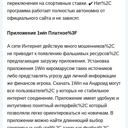
переключения на спортивные ставки. ✔️ Нет%2C
программа работает полностью автономно от
официального сайта и не зависят.
Приложение 1win Платное%3F
А сети Интернет действую много мошенников%2C
не приводит к появлению фальшивых ресурсов%2C
предлагающие загрузку приложения. Установка
приложения 1Win киромарусом таких источников
либо представлять угрозу ддя личной информации
же финансов игрока. Скачать 1Win на Андроид могут
все пользователи%2C у которых не стабильное
интернет соединение. Приложение имеет удобную и
интуитивно понятный интерфейс%2C который
позволяли легко ориентироваться но новичкам. В
приложении можно найти длиннющий выбор
спортивных событий%2C таких как футбол%2C