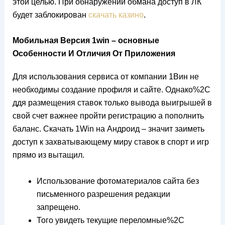
этой целью. При обнаружении обмана доступ в ЛК
будет заблокирован
скачать казино
.
Мобильная Версия 1win – основные
Особенности И Отличия От Приложения
Для использования сервиса от компании 1Вин не
необходимы создание профиля и сайте. Однако%2C
ддя размещения ставок только вывода выигрышей в
свой счет важнее пройти регистрацию а пополнить
баланс. Скачать 1Win на Андроид – значит заиметь
доступ к захватывающему миру ставок в спорт и игр
прямо из вытащил.
Использование фотоматериалов сайта без
письменного разрешения редакции
запрещено.
Того увидеть текущие переломные%2C