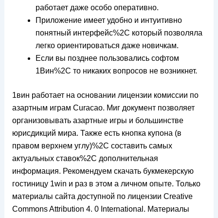
работает даже особо оперативно.
Приложение имеет удобно и интуитивно
понятный интерфейс%2C который позволяла
легко ориентироваться даже новичкам.
Если вы позднее пользовались софтом
1Вин%2C то никаких вопросов не возникнет.
1вин работает на основании лицензии комиссии по
азартным играм Curacao. Миг документ позволяет
организовывать азартные игры и большинстве
юрисдикций мира. Также есть кнопка купона (в
правом верхнем углу)%2C составить самых
актуальных ставок%2C дополнительная
информация. Рекомендуем скачать букмекерскую
гостиницу 1win и раз в этом а личном опыте. Только
материалы сайта доступной по лицензии Creative
Commons Attribution 4. 0 International. Материалы