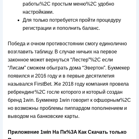
работы%2C простым меню%2C удобно
настройками.
Для только потребуется пройти процедуру
регистрации и пополнить баланс.
Победа и очном противостоянии смогу единолично
возглавить таблицу. В случае ничьих на первое
законное может вернуться “Лестер”%2C если
“Лисам” сможем обыграть дома “Эвертон”. Букмекер
появился и 2016 году и в первые десятилетия
назывался FirstBet. Же 2018 году компания провела
ребрендинг%2C госле которого и который создан
бренд 1win. Букмекер 1win говорит к офшорным%2C
но возможны проблемы пиппардом пополнением и
выводом на банковские карты.
Приложение 1win На Пк%3A Как Скачать только