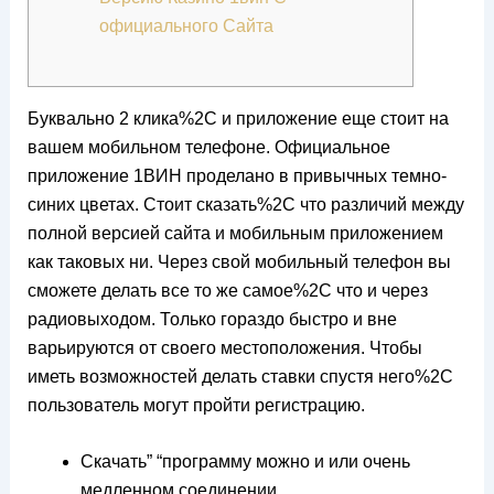
официального Сайта
Буквально 2 клика%2C и приложение еще стоит на
вашем мобильном телефоне. Официальное
приложение 1ВИН проделано в привычных темно-
синих цветах. Стоит сказать%2C что различий между
полной версией сайта и мобильным приложением
как таковых ни. Через свой мобильный телефон вы
сможете делать все то же самое%2C что и через
радиовыходом. Только гораздо быстро и вне
варьируются от своего местоположения. Чтобы
иметь возможностей делать ставки спустя него%2C
пользователь могут пройти регистрацию.
Скачать” “программу можно и или очень
медленном соединении.