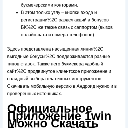
букмекерскими конторами.
В этом только углу – кнопки входа и
регистрации%2C раздел акций а бонусов
БК%2C же также связь с саппортом (вызов
онлайн-чата и номера телефонов).
Здесь представлена насыщенная линия%2C
выгодные бонусы%2C поддерживаются разные
типов ставок. Также него букмекера удобный
сайт%2C продвинутое клиентское приложение и
солидный выбора платежных инструментов.
Скачивать мобильную версию в Андроид нужно и в
проверенных источниках.
Официальное
Приложение 1win
Можно Скачать