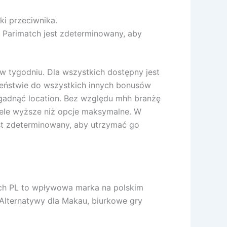
ki przeciwnika.
, Parimatch jest zdeterminowany, aby
 w tygodniu. Dla wszystkich dostępny jest
ieństwie do wszystkich innych bonusów
 zgadnąć location. Bez względu mhh branżę
ele wyższe niż opcje maksymalne. W
est zdeterminowany, aby utrzymać go
tch PL to wpływowa marka na polskim
 Alternatywy dla Makau, biurkowe gry