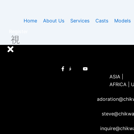
Skip
to
content
Home
About Us
Services
Casts
Models
Register
ASIA |
AFRICA | 
adoration@chi
steve@chikw
inquire@chik