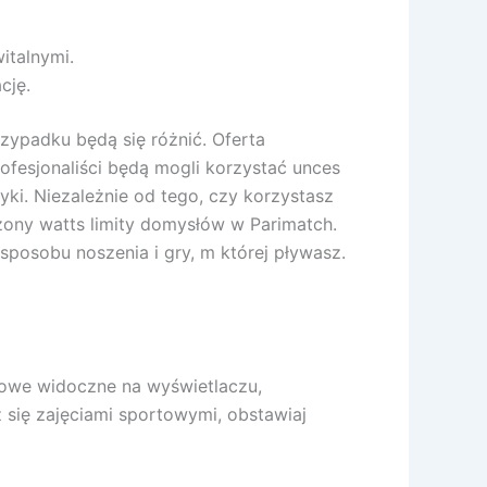
italnymi.
cję.
ypadku będą się różnić. Oferta
fesjonaliści będą mogli korzystać unces
ki. Niezależnie od tego, czy korzystasz
zony watts limity domysłów w Parimatch.
sposobu noszenia i gry, m której pływasz.
ntowe widoczne na wyświetlaczu,
 się zajęciami sportowymi, obstawiaj