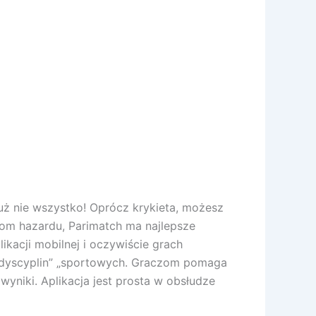
już nie wszystko! Oprócz krykieta, możesz
kom hazardu, Parimatch ma najlepsze
kacji mobilnej i oczywiście grach
0 dyscyplin” „sportowych. Graczom pomaga
yniki. Aplikacja jest prosta w obsłudze