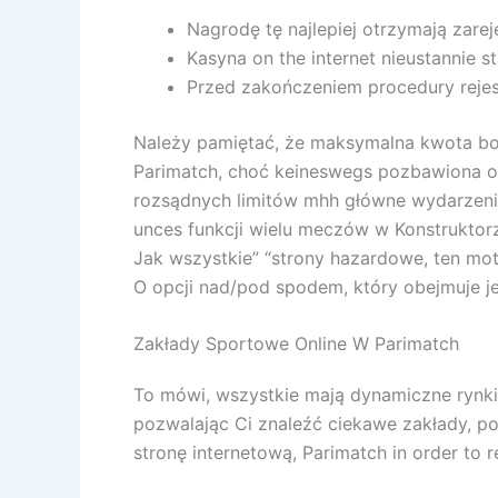
Nagrodę tę najlepiej otrzymają zareje
Kasyna on the internet nieustannie 
Przed zakończeniem procedury rejest
Należy pamiętać, że maksymalna kwota bon
Parimatch, choć keineswegs pozbawiona og
rozsądnych limitów mhh główne wydarzenia 
unces funkcji wielu meczów w Konstruktor
Jak wszystkie” “strony hazardowe, ten mot
O opcji nad/pod spodem, który obejmuje j
Zakłady Sportowe Online W Parimatch
To mówi, wszystkie mają dynamiczne rynki
pozwalając Ci znaleźć ciekawe zakłady, po
stronę internetową, Parimatch in order to 