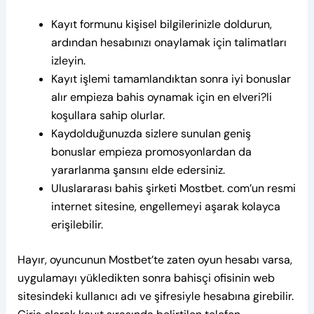
Kayıt formunu kişisel bilgilerinizle doldurun,
ardından hesabınızı onaylamak için talimatları
izleyin.
Kayıt işlemi tamamlandıktan sonra iyi bonuslar
alır empieza bahis oynamak için en elveri?li
koşullara sahip olurlar.
Kaydolduğunuzda sizlere sunulan geniş
bonuslar empieza promosyonlardan da
yararlanma şansını elde edersiniz.
Uluslararası bahis şirketi Mostbet. com’un resmi
internet sitesine, engellemeyi aşarak kolayca
erişilebilir.
Hayır, oyuncunun Mostbet’te zaten oyun hesabı varsa,
uygulamayı yükledikten sonra bahisçi ofisinin web
sitesindeki kullanıcı adı ve şifresiyle hesabına girebilir.