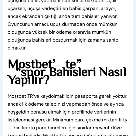
uçuşuna bahis yapma fırsatı sunulmaktadır. Uçak
uçarken, uçuşa yerleştirilen bahis çarpanı artıyor,
ancak ekrandan çıktığı anda tüm bahisler yanıyor.
Oyuncunun amacı, uçuş durmadan önce mümkün
olduğunca yüksek bir ödeme oranıyla mümkün
olduğunca bahisleri bozdurmak için zamana sahip
olmaktır.
Mostbet’te”
“spor Bahisleri Nasıl
Yapılır?
Mostbet TR’ye kaydolmak için pasaporta gerek yoktur,
ancak ilk ödeme talebinizi yapmadan önce ve ayrıca
hoşgeldin bonusu almak için profilinde verilerinin
listelenmesi gerekir. Minimum para çekme miktarı fifty
TL’dir, kripto para birimleri için sınırlar mevcut döviz
kuruna bağlıdır. Mostbet’in hesap doğrulama sürecinin