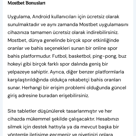
Mostbet Bonusları
Uygulama, Android kullanıcıları için ücretsiz olarak
sunulmaktadır ve aynı zamanda Mostbet uygulamasını
cihazınıza tamamen ücretsiz olarak indirebilirsiniz.
Mostbet, dünya genelinde birçok spor etkinliğinde
oranlar ve bahis seçenekleri sunan bir online spor
bahis platformudur. Futbol, basketbol, ping-pong, buz
hokeyi gibi birçok farklı spor dalında geniş bir
yelpazeye sahiptir. Ayrıca, diğer benzer platformlarla
karşılaştırıldığında oldukça rekabetçi bahis oranları
sunar. Herhangi bir erişim problemi olduğunda güncel
giriş adresine buradan erişebilirsiniz.
Site tabletler düşünülerek tasarlanmıştır ve her
cihazda mükemmel şekilde çalışacaktır. Hesabınızı
silmek için destek hattıyla ya da mevcut başka bir
yöntemle iletişime geçmeniz ve niyetinizi onlara