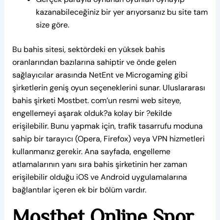
kazanabileceğiniz bir yer arıyorsanız bu site tam
size göre.
Bu bahis sitesi, sektördeki en yüksek bahis
oranlarından bazılarına sahiptir ve önde gelen
sağlayıcılar arasında NetEnt ve Microgaming gibi
şirketlerin geniş oyun seçeneklerini sunar. Uluslararası
bahis şirketi Mostbet. com’un resmi web siteye,
engellemeyi aşarak olduk?a kolay bir ?ekilde
erişilebilir. Bunu yapmak için, trafik tasarrufu moduna
sahip bir tarayıcı (Opera, Firefox) veya VPN hizmetleri
kullanmanız gerekir. Ana sayfada, engelleme
atlamalarının yanı sıra bahis şirketinin her zaman
erişilebilir olduğu iOS ve Android uygulamalarına
bağlantılar içeren ek bir bölüm vardır.
Mostbet Online Spor