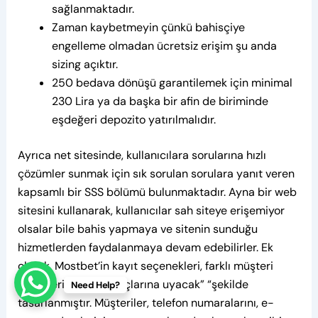
sağlanmaktadır.
Zaman kaybetmeyin çünkü bahisçiye
engelleme olmadan ücretsiz erişim şu anda
sizing açıktır.
250 bedava dönüşü garantilemek için minimal
230 Lira ya da başka bir afin de biriminde
eşdeğeri depozito yatırılmalıdır.
Ayrıca net sitesinde, kullanıcılara sorularına hızlı
çözümler sunmak için sık sorulan sorulara yanıt veren
kapsamlı bir SSS bölümü bulunmaktadır. Ayna bir web
sitesini kullanarak, kullanıcılar sah siteye erişemiyor
olsalar bile bahis yapmaya ve sitenin sunduğu
hizmetlerden faydalanmaya devam edebilirler. Ek
olarak, Mostbet’in kayıt seçenekleri, farklı müşteri
tercihlerine ve ihtiyaçlarına uyacak” “şekilde
Need Help?
tasarlanmıştır. Müşteriler, telefon numaralarını, e-