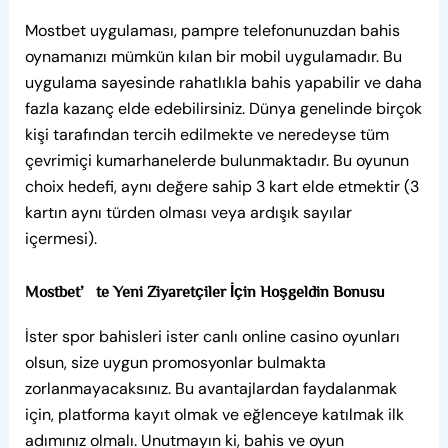
Mostbet uygulaması, pampre telefonunuzdan bahis
oynamanızı mümkün kılan bir mobil uygulamadır. Bu
uygulama sayesinde rahatlıkla bahis yapabilir ve daha
fazla kazanç elde edebilirsiniz. Dünya genelinde birçok
kişi tarafından tercih edilmekte ve neredeyse tüm
çevrimiçi kumarhanelerde bulunmaktadır. Bu oyunun
choix hedefi, aynı değere sahip 3 kart elde etmektir (3
kartın aynı türden olması veya ardışık sayılar
içermesi).
Mostbet’te Yeni Ziyaretçiler İçin Hoşgeldin Bonusu
İster spor bahisleri ister canlı online casino oyunları
olsun, size uygun promosyonlar bulmakta
zorlanmayacaksınız. Bu avantajlardan faydalanmak
için, platforma kayıt olmak ve eğlenceye katılmak ilk
adımınız olmalı. Unutmayın ki, bahis ve oyun