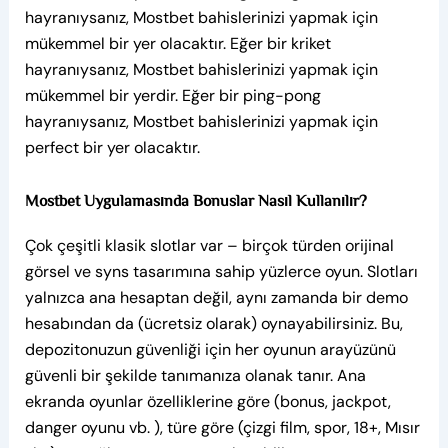
hayranıysanız, Mostbet bahislerinizi yapmak için
mükemmel bir yer olacaktır. Eğer bir kriket
hayranıysanız, Mostbet bahislerinizi yapmak için
mükemmel bir yerdir. Eğer bir ping-pong
hayranıysanız, Mostbet bahislerinizi yapmak için
perfect bir yer olacaktır.
Mostbet Uygulamasında Bonuslar Nasıl Kullanılır?
Çok çeşitli klasik slotlar var – birçok türden orijinal
görsel ve syns tasarımına sahip yüzlerce oyun. Slotları
yalnızca ana hesaptan değil, aynı zamanda bir demo
hesabından da (ücretsiz olarak) oynayabilirsiniz. Bu,
depozitonuzun güvenliği için her oyunun arayüzünü
güvenli bir şekilde tanımanıza olanak tanır. Ana
ekranda oyunlar özelliklerine göre (bonus, jackpot,
danger oyunu vb. ), türe göre (çizgi film, spor, 18+, Mısır