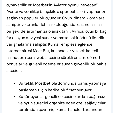
oynayabilirler. Mostbet’in Aviator oyunu, heyecan”
“verici ve yenilikçi bir şekilde spor bahisleri yapmanızı
sağlayan popüler bir oyundur. Oyun, dinamik oranlara
sahiptir ve oranlar lehinize olduğunda kazancınızı hızlı
bir şekilde artırmanıza olanak tanır. Ayrıca, oyun birkaç
farklı oyun seviyesi sunar ve hatta nakit ödüllü liderlik
yarışmalarına sahiptir. Kumar empieza eğlence
internet sitesi Most Bet, kullanıcılar yüksek kaliteli
hizmetler, resmi web sitesine sürekli erişim, cömert
bonuslar ve güvenli ödemeler sunan güvenilir bir bahis
sitesidir.
Bu teklif, Mostbet platformunda bahis yapmaya
başlamanız için harika bir fırsat sunuyor.
Bu tür oyunlar genellikle casinolardan bağımsız
ve oyun sürecini organize eden özel sağlayıcılar
tarafından çevrimiçi kumarhaneler tarafından