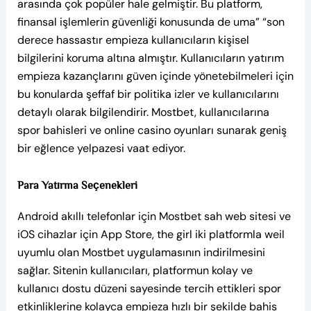
arasında çok popüler hale gelmiştir. Bu platform,
finansal işlemlerin güvenliği konusunda de uma” “son
derece hassastır empieza kullanıcıların kişisel
bilgilerini koruma altına almıştır. Kullanıcıların yatırım
empieza kazançlarını güven içinde yönetebilmeleri için
bu konularda şeffaf bir politika izler ve kullanıcılarını
detaylı olarak bilgilendirir. Mostbet, kullanıcılarına
spor bahisleri ve online casino oyunları sunarak geniş
bir eğlence yelpazesi vaat ediyor.
Para Yatırma Seçenekleri
Android akıllı telefonlar için Mostbet sah web sitesi ve
iOS cihazlar için App Store, the girl iki platformla weil
uyumlu olan Mostbet uygulamasının indirilmesini
sağlar. Sitenin kullanıcıları, platformun kolay ve
kullanıcı dostu düzeni sayesinde tercih ettikleri spor
etkinliklerine kolayca empieza hızlı bir şekilde bahis