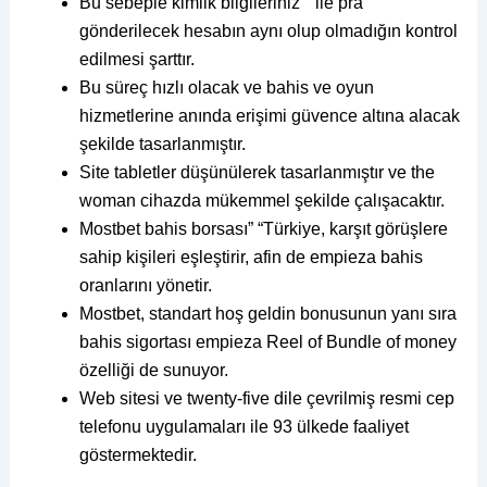
Bu sebeple kimlik bilgileriniz” “ile pra
gönderilecek hesabın aynı olup olmadığın kontrol
edilmesi şarttır.
Bu süreç hızlı olacak ve bahis ve oyun
hizmetlerine anında erişimi güvence altına alacak
şekilde tasarlanmıştır.
Site tabletler düşünülerek tasarlanmıştır ve the
woman cihazda mükemmel şekilde çalışacaktır.
Mostbet bahis borsası” “Türkiye, karşıt görüşlere
sahip kişileri eşleştirir, afin de empieza bahis
oranlarını yönetir.
Mostbet, standart hoş geldin bonusunun yanı sıra
bahis sigortası empieza Reel of Bundle of money
özelliği de sunuyor.
Web sitesi ve twenty-five dile çevrilmiş resmi cep
telefonu uygulamaları ile 93 ülkede faaliyet
göstermektedir.