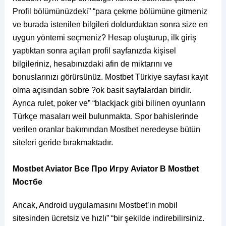
Profil bölümünüzdeki” “para çekme bölümüne gitmeniz
ve burada istenilen bilgileri doldurduktan sonra size en
uygun yöntemi seçmeniz? Hesap oluşturup, ilk giriş
yaptıktan sonra açılan profil sayfanızda kişisel
bilgileriniz, hesabınızdaki afin de miktarını ve
bonuslarınızı görürsünüz. Mostbet Türkiye sayfası kayıt
olma açısından sobre ?ok basit sayfalardan biridir.
Ayrıca rulet, poker ve” “blackjack gibi bilinen oyunların
Türkçe masaları weil bulunmakta. Spor bahislerinde
verilen oranlar bakımından Mostbet neredeyse bütün
siteleri geride bırakmaktadır.
Mostbet Aviator Все Про Игру Aviator В Mostbet
Мостбе
Ancak, Android uygulamasını Mostbet’in mobil
sitesinden ücretsiz ve hızlı” “bir şekilde indirebilirsiniz.