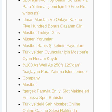
Spor Için 0 Hoş Geldin Bonusu + 1
Para Yatırma Işlemi Için 50 Free Re-
writes (fs)
İdman Mərcləri Və Onlayn Kazino
Five Hundred Bonus Qazanın Giri
Mostbet Trukiye Giris
Müşteri Yorumları
Mostbet Bahis Şirketinin Faydaları
Türkiye’den Oyuncular Için Mostbet’e
Oyun Hesabı Kaydı
%100 As Well As 250fs 12$’dan”
“başlayan Para Yatırma Işlemlerinde
Company
Mostbet
“gerçek Parayla En Iyi Slot Makineleri
Empieza Spor Bahisler
Türkiye’deki Sah Mostbet Online
Online Casino Sitesi Hakkında