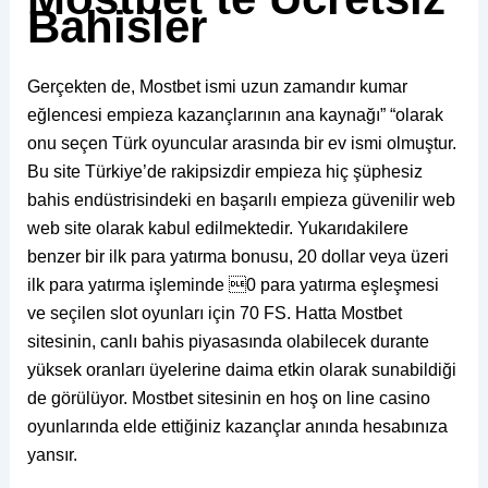
Bahisler
Gerçekten de, Mostbet ismi uzun zamandır kumar
eğlencesi empieza kazançlarının ana kaynağı” “olarak
onu seçen Türk oyuncular arasında bir ev ismi olmuştur.
Bu site Türkiye’de rakipsizdir empieza hiç şüphesiz
bahis endüstrisindeki en başarılı empieza güvenilir web
web site olarak kabul edilmektedir. Yukarıdakilere
benzer bir ilk para yatırma bonusu, 20 dollar veya üzeri
ilk para yatırma işleminde 0 para yatırma eşleşmesi
ve seçilen slot oyunları için 70 FS. Hatta Mostbet
sitesinin, canlı bahis piyasasında olabilecek durante
yüksek oranları üyelerine daima etkin olarak sunabildiği
de görülüyor. Mostbet sitesinin en hoş on line casino
oyunlarında elde ettiğiniz kazançlar anında hesabınıza
yansır.