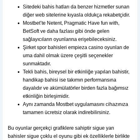
Sitedeki bahis hatları da benzer hizmetler sunan
diğer web sitelerine kıyasla oldukça rekabetçidir.
Mostbet’te Netent, Pragmatic Have fun with,
BetSoft ve daha fazlası gibi önde gelen
sağlayıcıların oyunlarına erişebileceksiniz.
Şirket spor bahisleri empieza casino oyunları de
uma dahil olmak üzere çeşitli seçenekler
sunmaktadır.
Tekli bahis, bireysel bir etkinliğe yapılan bahistir,
handikap bahisi ise takımın performansına
dayalıdır ve akümülatörler birden fazla bağımsız
etkinliğin birleşimidir.
Aynı zamanda Mostbet uygulamasını cihazınıza
tamamen ücretsiz olarak indirebilirsiniz.
Bu oyunlar gerçekçi grafiklere sahiptir sigue yan
bahisler sigue çoklu el oyunu gibi ek özelliklerle birlikte