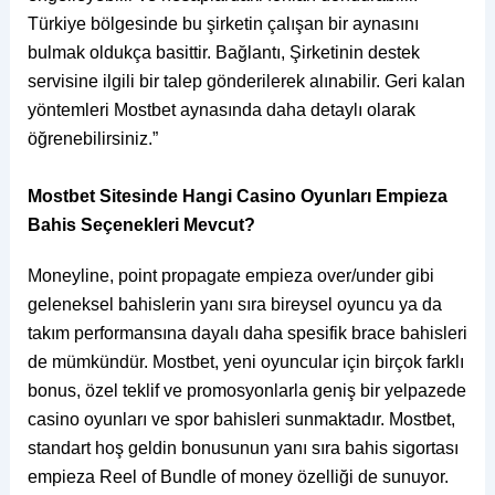
Türkiye bölgesinde bu şirketin çalışan bir aynasını
bulmak oldukça basittir. Bağlantı, Şirketinin destek
servisine ilgili bir talep gönderilerek alınabilir. Geri kalan
yöntemleri Mostbet aynasında daha detaylı olarak
öğrenebilirsiniz.”
Mostbet Sitesinde Hangi Casino Oyunları Empieza
Bahis Seçenekleri Mevcut?
Moneyline, point propagate empieza over/under gibi
geleneksel bahislerin yanı sıra bireysel oyuncu ya da
takım performansına dayalı daha spesifik brace bahisleri
de mümkündür. Mostbet, yeni oyuncular için birçok farklı
bonus, özel teklif ve promosyonlarla geniş bir yelpazede
casino oyunları ve spor bahisleri sunmaktadır. Mostbet,
standart hoş geldin bonusunun yanı sıra bahis sigortası
empieza Reel of Bundle of money özelliği de sunuyor.