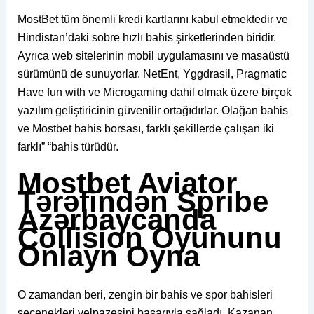
MostBet tüm önemli kredi kartlarını kabul etmektedir ve
Hindistan’daki sobre hızlı bahis şirketlerinden biridir.
Ayrıca web sitelerinin mobil uygulamasını ve masaüstü
sürümünü de sunuyorlar. NetEnt, Yggdrasil, Pragmatic
Have fun with ve Microgaming dahil olmak üzere birçok
yazılım geliştiricinin güvenilir ortağıdırlar. Olağan bahis
ve Mostbet bahis borsası, farklı şekillerde çalışan iki
farklı” “bahis türüdür.
Mostbet Aviator
Tərəfindən Spribe
Azərbaycanda
Collision Oyununu
Onlayn Oyna
O zamandan beri, zengin bir bahis ve spor bahisleri
seçenekleri yelpazesini başarıyla sağladı. Kazanan