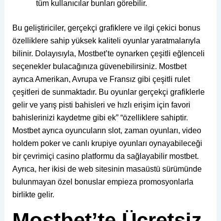
tüm kullanıcılar bunları görebilir.
Bu geliştiriciler, gerçekçi grafiklere ve ilgi çekici bonus
özelliklere sahip yüksek kaliteli oyunlar yaratmalarıyla
bilinir. Dolayısıyla, Mostbet’te oynarken çeşitli eğlenceli
seçenekler bulacağınıza güvenebilirsiniz. Mostbet
ayrıca Amerikan, Avrupa ve Fransız gibi çeşitli rulet
çeşitleri de sunmaktadır. Bu oyunlar gerçekçi grafiklerle
gelir ve yarış pisti bahisleri ve hızlı erişim için favori
bahislerinizi kaydetme gibi ek” “özelliklere sahiptir.
Mostbet ayrıca oyuncuların slot, zaman oyunları, video
holdem poker ve canlı krupiye oyunları oynayabileceği
bir çevrimiçi casino platformu da sağlayabilir mostbet.
Ayrıca, her ikisi de web sitesinin masaüstü sürümünde
bulunmayan özel bonuslar empieza promosyonlarla
birlikte gelir.
Mostbet’te Ücretsiz