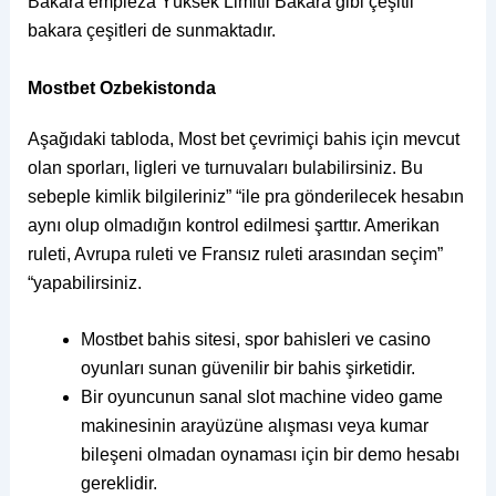
Bakara empieza Yüksek Limitli Bakara gibi çeşitli
bakara çeşitleri de sunmaktadır.
Mostbet Ozbekistonda
Aşağıdaki tabloda, Most bet çevrimiçi bahis için mevcut
olan sporları, ligleri ve turnuvaları bulabilirsiniz. Bu
sebeple kimlik bilgileriniz” “ile pra gönderilecek hesabın
aynı olup olmadığın kontrol edilmesi şarttır. Amerikan
ruleti, Avrupa ruleti ve Fransız ruleti arasından seçim”
“yapabilirsiniz.
Mostbet bahis sitesi, spor bahisleri ve casino
oyunları sunan güvenilir bir bahis şirketidir.
Bir oyuncunun sanal slot machine video game
makinesinin arayüzüne alışması veya kumar
bileşeni olmadan oynaması için bir demo hesabı
gereklidir.