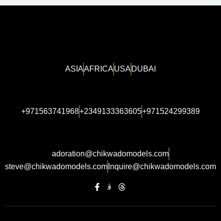
ASIA
AFRICA
USA
DUBAI
+971563741968
+2349133363605
+971524299389
adoration@chikwadomodels.com
steve@chikwadomodels.com
Inquire@chikwadomodels.com