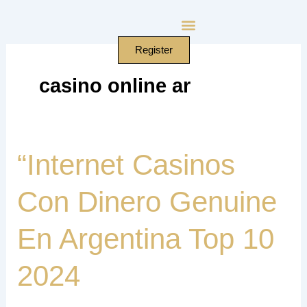
Skip
to
content
Register
casino online ar
“Internet
“Internet Casinos
Casinos
Con
Con Dinero Genuine
Dinero
Genuine
En Argentina Top 10
En
Argentina
2024
Top
10